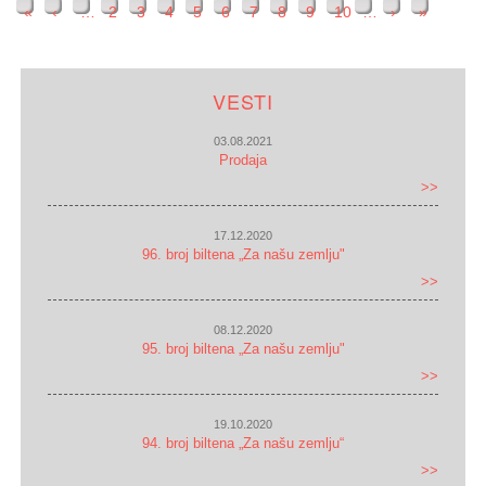
«
‹
…
2
3
4
5
6
7
8
9
10
…
›
»
Pages
VESTI
03.08.2021
Prodaja
>>
17.12.2020
96. broj biltena „Za našu zemlju"
>>
08.12.2020
95. broj biltena „Za našu zemlju"
>>
19.10.2020
94. broj biltena „Za našu zemlju“
>>