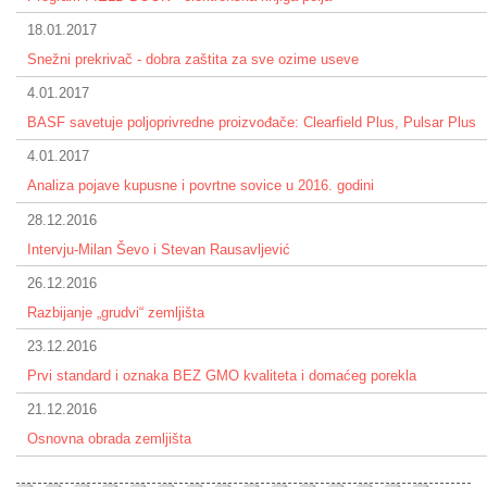
18.01.2017
Snežni prekrivač - dobra zaštita za sve ozime useve
4.01.2017
BASF savetuje poljoprivredne proizvođače: Clearfield Plus, Pulsar Plus
4.01.2017
Analiza pojave kupusne i povrtne sovice u 2016. godini
28.12.2016
Intervju-Milan Ševo i Stevan Rausavljević
26.12.2016
Razbijanje „grudvi“ zemljišta
23.12.2016
Prvi standard i oznaka BEZ GMO kvaliteta i domaćeg porekla
21.12.2016
Osnovna obrada zemljišta