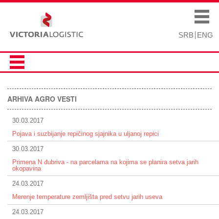
Skip to
Skip to
main
navigation
Main menu
content
SRB
ENG
ARHIVA AGRO VESTI
30.03.2017
Pojava i suzbijanje repičinog sjajnika u uljanoj repici
30.03.2017
Primena N đubriva - na parcelama na kojima se planira setva jarih
okopavina
24.03.2017
Merenje temperature zemljišta pred setvu jarih useva
24.03.2017