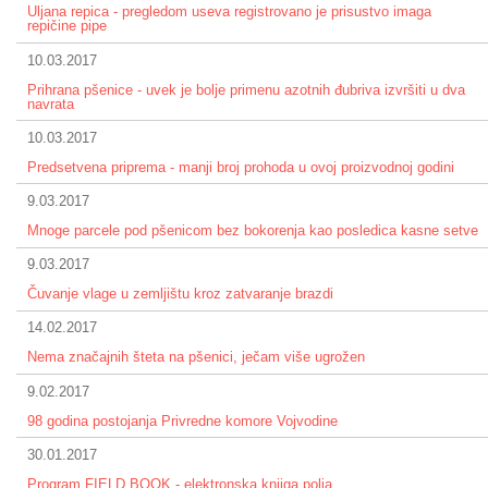
Uljana repica - pregledom useva registrovano je prisustvo imaga
repičine pipe
10.03.2017
Prihrana pšenice - uvek je bolje primenu azotnih đubriva izvršiti u dva
navrata
10.03.2017
Predsetvena priprema - manji broj prohoda u ovoj proizvodnoj godini
9.03.2017
Mnoge parcele pod pšenicom bez bokorenja kao posledica kasne setve
9.03.2017
Čuvanje vlage u zemljištu kroz zatvaranje brazdi
14.02.2017
Nema značajnih šteta na pšenici, ječam više ugrožen
9.02.2017
98 godina postojanja Privredne komore Vojvodine
30.01.2017
Program FIELD BOOK - elektronska knjiga polja