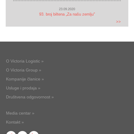
23.09.2020
93. broj biltena „Za našu zemlju"
>>
O Victoria Logistic »
O Victoria Group »
Kompanije članice »
Usluge i prodaja »
Društvena odgovornost »
Media centar »
Kontakt »