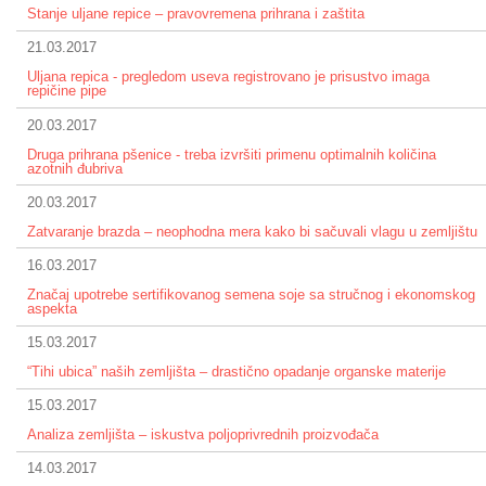
Stanje uljane repice – pravovremena prihrana i zaštita
21.03.2017
Uljana repica - pregledom useva registrovano je prisustvo imaga
repičine pipe
20.03.2017
Druga prihrana pšenice - treba izvršiti primenu optimalnih količina
azotnih đubriva
20.03.2017
Zatvaranje brazda – neophodna mera kako bi sačuvali vlagu u zemljištu
16.03.2017
Značaj upotrebe sertifikovanog semena soje sa stručnog i ekonomskog
aspekta
15.03.2017
“Tihi ubica” naših zemljišta – drastično opadanje organske materije
15.03.2017
Analiza zemljišta – iskustva poljoprivrednih proizvođača
14.03.2017