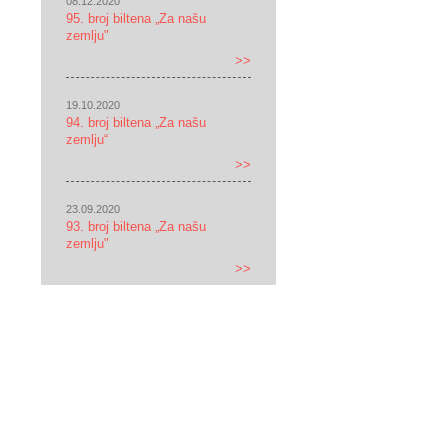
08.12.2020
95. broj biltena „Za našu
zemlju"
>>
19.10.2020
94. broj biltena „Za našu
zemlju“
>>
23.09.2020
93. broj biltena „Za našu
zemlju"
>>