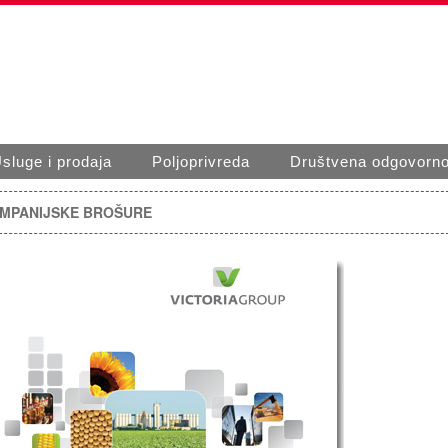
sluge i prodaja
Poljoprivreda
Društvena odgovorno
MPANIJSKE BROŠURE