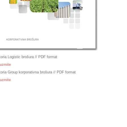
toria Logistic brošura // PDF format
uzmite
toria Group korporativna brošura // PDF format
uzmite