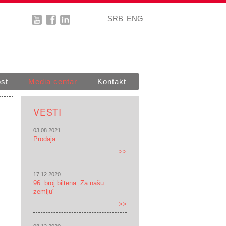
SRB
ENG
st
Media centar
Kontakt
VESTI
03.08.2021
Prodaja
>>
17.12.2020
96. broj biltena „Za našu
zemlju"
>>