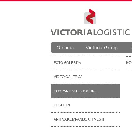
Skip to
Skip to
main
navigation
content
O nama
Victoria Group
U
Main menu
KO
FOTO GALERIJA
VIDEO GALERIJA
KOMPANIJSKE BROŠURE
LOGOTIPI
ARHIVA KOMPANIJSKIH VESTI