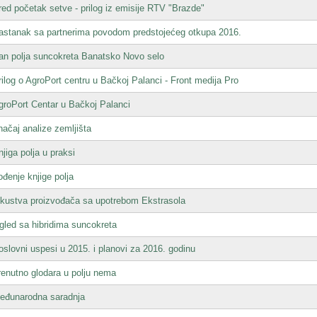
red početak setve - prilog iz emisije RTV "Brazde"
astanak sa partnerima povodom predstojećeg otkupa 2016.
an polja suncokreta Banatsko Novo selo
rilog o AgroPort centru u Bačkoj Palanci - Front medija Pro
groPort Centar u Bačkoj Palanci
načaj analize zemljišta
njiga polja u praksi
ođenje knjige polja
skustva proizvođača sa upotrebom Ekstrasola
gled sa hibridima suncokreta
oslovni uspesi u 2015. i planovi za 2016. godinu
renutno glodara u polju nema
eđunarodna saradnja