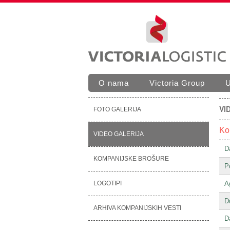
Skip to
Skip to
main
navigation
content
O nama
Victoria Group
U
Main menu
VI
FOTO GALERIJA
Kom
VIDEO GALERIJA
D
KOMPANIJSKE BROŠURE
P
LOGOTIPI
A
D
ARHIVA KOMPANIJSKIH VESTI
D