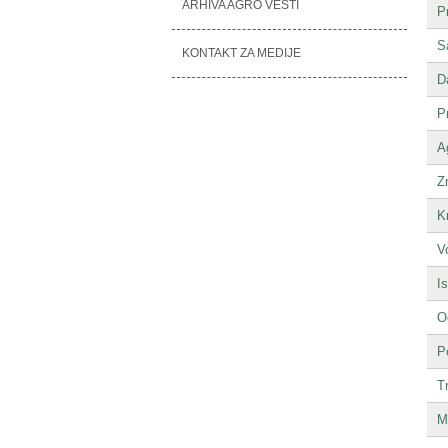
ARHIVA AGRO VESTI
P
S
KONTAKT ZA MEDIJE
D
P
A
Z
K
V
I
O
P
T
M