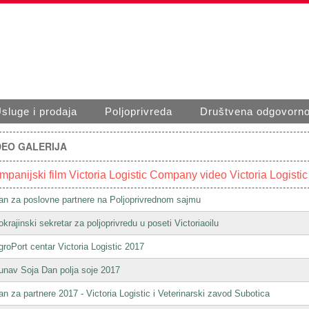
sluge i prodaja
Poljoprivreda
Društvena odgovorno
DEO GALERIJA
panijski film Victoria Logistic
Company video Victoria Logistic
an za poslovne partnere na Poljoprivrednom sajmu
okrajinski sekretar za poljoprivredu u poseti Victoriaoilu
groPort centar Victoria Logistic 2017
unav Soja Dan polja soje 2017
an za partnere 2017 - Victoria Logistic i Veterinarski zavod Subotica