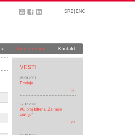
SRB
ENG
st
Media centar
Kontakt
VESTI
03.08.2021
Prodaja
>>
17.12.2020
96. broj biltena „Za našu
zemlju"
>>