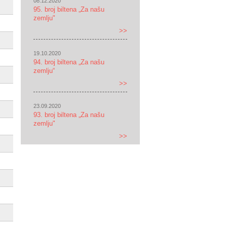
08.12.2020
95. broj biltena „Za našu
zemlju"
>>
19.10.2020
94. broj biltena „Za našu
zemlju“
>>
23.09.2020
93. broj biltena „Za našu
zemlju"
>>