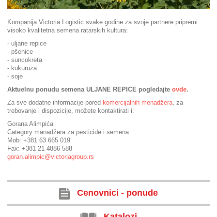
Kompanija Victoria Logistic svake godine za svoje partnere pripremi
visoko kvalitetna semena ratarskih kultura:
- uljane repice
- pšenice
- suncokreta
- kukuruza
- soje
Aktuelnu ponudu semena ULJANE REPICE pogledajte
ovde
.
Za sve dodatne informacije pored
komercijalnih menadžera
, za
trebovanje i dispozicije, možete kontaktirati i:
Gorana Alimpića
Category manadžera za pesticide i semena
Mob: +381 63 665 019
Fax: +381 21 4886 588
goran.alimpic@victoriagroup.rs
Cenovnici - ponude
Katalozi