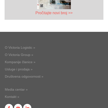
Pročitajte novi broj >>
O Victoria Logistic »
O Victoria Group »
Kompanije članice »
Usluge i prodaja »
Društvena odgovornost »
Media centar »
Kontakt »