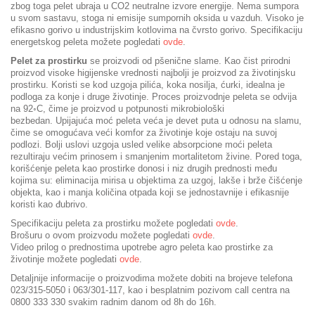
zbog toga pelet ubraja u CO2 neutralne izvore energije. Nema sumpora
u svom sastavu, stoga ni emisije sumpornih oksida u vazduh. Visoko je
efikasno gorivo u industrijskim kotlovima na čvrsto gorivo. Specifikaciju
energetskog peleta možete pogledati
ovde
.
Pelet za prostirku
se proizvodi od pšenične slame. Kao čist prirodni
proizvod visoke higijenske vrednosti najbolji je proizvod za životinjsku
prostirku. Koristi se kod uzgoja pilića, koka nosilja, ćurki, idealna je
podloga za konje i druge životinje. Proces proizvodnje peleta se odvija
na 92◦C, čime je proizvod u potpunosti mikrobiološki
bezbedan. Upijajuća moć peleta veća je devet puta u odnosu na slamu,
čime se omogućava veći komfor za životinje koje ostaju na suvoj
podlozi. Bolji uslovi uzgoja usled velike absorpcione moći peleta
rezultiraju većim prinosem i smanjenim mortalitetom živine. Pored toga,
korišćenje peleta kao prostirke donosi i niz drugih prednosti među
kojima su: eliminacija mirisa u objektima za uzgoj, lakše i brže čišćenje
objekta, kao i manja količina otpada koji se jednostavnije i efikasnije
koristi kao đubrivo.
Specifikaciju peleta za prostirku možete pogledati
ovde
.
Brošuru o ovom proizvodu možete pogledati
ovde
.
Video prilog o prednostima upotrebe agro peleta kao prostirke za
životinje možete pogledati
ovde
.
Detaljnije informacije o proizvodima možete dobiti na brojeve telefona
023/315-5050 i 063/301-117, kao i besplatnim pozivom call centra na
0800 333 330 svakim radnim danom od 8h do 16h.