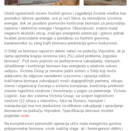
Usled ograničenih rezervi fosilnih goriva i zagađenja životne sredine kao
posledice njihove upotrebe, sve je veći fokus na obnovlјivim izvorima
energije, dok se posebno promoviše korišćenje biomase za proizvodnju
toplotne i električne energije i biogoriva. Obnovlјivost, znatno manji
negativni ekološki uticaj, značajni energetski potencijal i gotovo jednak
kvalitet proizvedene energije u poređenju sa fosilnim gorivima,
karakteristike su zbog kojih biomasa predstavlјa gorivo budućnosti.
U Srbiji se biomasa najvećim delom nalazi na području Vojvodine, ali je
njena upotreba krajnje skromna (oko 2%) usled problema „logistike
biomase“. Pod ovim pojmom se podrazumeva sakuplјanje, transport,
skladištenje i korišćenje biomase kao energenta u relativno uskom
radijusu. Victoria Group je trenutno jedini sistem u Srbiji koji može
adekvatno da odgovori navedenim izazovima i upravlјa velikim
količinama biomase zahvaljujući mreži dugogodišnjih partnera, otkupu
slame i organizaciji čuvanja u sistemu kompanije, korišćenju prednosti
vlastite logističke strukture i investiranju u pogon za peletiranje. Victoria
Logistic, kao deo sistema Victoria Group, sa svojom logističkom
mrežom (12 silosa u vlasništvu, luka na Dunavu, transport i
manipulacija) ima sve preduslove za efikasno sakuplјanje i upravlјanje
biomasom na području Vojvodine. Specifikaciju biomase možete
pogledati
ovde
.
Na kompleksnost pomenutih operacija utiče mala energetska gustina
poljoprivredne biomase, visok sadržaj vlage, ali i heterogenost oblika i