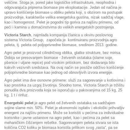
veličine. Stoga je, pored jake logističke infrastrukture, neophodna i
odgovarajuća priprema biomase pre eksploatacije. Jedan od načina je
upravo korišćenje biomase u obliku peleta koji, s obzirom na postupak
proizvodnje, karakteriše velika energetska gustina, nizak sadržaj vlage,
kao i homogenost. Pelet je pogodni tip goriva za najširu primenu, od
peći i kamina u domaćinstvima do velikih energetskih postrojenja.
Victoria Starch
, najmlađa kompanija članica u okviru poslovnog
sistema Victoria Group, započela je kontinuiranu proizvodnja agro
peleta, tj. peleta od poljoprivredne biomase, sredinom 2013. godine.
Agro pelet je proizvod cilindričnog oblika, glatke strukture, bez mirisa.
Dobija se presovanjem biomase - žetvenih ostataka (slame soje,
pšenice i uljane repice) pod visokim pritiskom, bez dodavanja bilo
kakvih vezivnih sredstava. Na ovaj način se postiže održivo korišćenje
poljoprivredne biomase kao jednog od obnovljivih izvora energije.
Agro pelet ima dve osnovne primene: služi za sagorevanje u kotlovima i
kao prostirka za uzgoj životinja. Shodno tome, Victoria Starch je tržištu
ponudila dva proizvoda koja se isporučuju u pakovanjima od 15 kg, 25
kg, 1 t i rinfuz.
Energetski pelet
je agro pelet od žetvenih ostataka sa sadržajem
sojine slame min. 50%. Pelet je ekonomski isplativ i ekološki prihvatljiv
energent za najširu primenu. Može se koristiti u pećima za individualne
korisnike i javne ustanove na agro pelet, kao i pećima za pelet sa
mehaničkim čišćenjem rešetke. Sagorevanjem peleta stvara se ista
količina CO2 koliku je biomasa koristila prilikom svog „rasta“, pa se