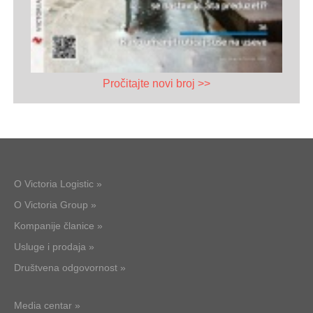
Pročitajte novi broj >>
O Victoria Logistic »
O Victoria Group »
Kompanije članice »
Usluge i prodaja »
Društvena odgovornost »
Media centar »