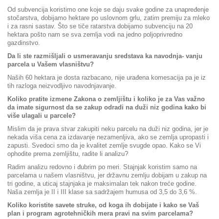
Od subvencija koristimo one koje se daju svake godine za unapređenje
stočarstva, dobijamo hektare po uslovnom grlu, zatim premiju za mleko
i za rasni sastav. Što se tiče ratarstva dobijamo subvenciju na 20
hektara pošto nam se sva zemlja vodi na jedno poljoprivredno
gazdinstvo.
Da li ste razmišljali o usmeravanju sredstava ka navodnja- vanju
parcela u Vašem vlasništvu?
Naših 60 hektara je dosta razbacano, nije urađena komesacija pa je iz
tih razloga neizvodljivo navodnjavanje.
Koliko pratite izmene Zakona o zemljištu i koliko je za Vas važno
da imate sigurnost da se zakup odradi na duži niz godina kako bi
više ulagali u parcele?
Mislim da je prava stvar zakupiti neku parcelu na duži niz godina, jer je
nekada viša cena za izdavanje nezamenljiva, ako se zemlja upropasti i
zapusti. Svedoci smo da je kvalitet zemlje svugde opao. Kako se Vi
ophodite prema zemljištu, radite li analizu?
Radim analizu redovno i đubrim po meri. Stajnjak koristim samo na
parcelama u našem vlasništvu, jer državnu zemlju dobijam u zakup na
tri godine, a uticaj stajnjaka je maksimalan tek nakon treće godine.
Naša zemlja je II i III klase sa sadržajem humusa od 3,5 do 3,6 %.
Koliko koristite savete struke, od koga ih dobijate i kako se Vaš
plan i program agrotehničkih mera pravi na svim parcelama?