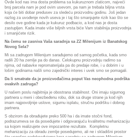
Ovde kod nas ima dosta problema sa kukuruznom zlaticom, najveći
broj parcela nam je pod ovim usevom, pa nam je trebala biljna vrsta
koja će biti dobar predusev za sledeću proizvodnu godinu. Još jedan
razlog za uvođenje novih useva je i taj što smanjujete rizik kao što se
desilo ove godine kada je kukuruz podbacio, a kod nas je dosta
zastupljen. Kada imate više biljnih vrsta biće Vam stabilnija proizvodnja
i smanjićete rizik.
Na čemu se zasniva Vaša saradnja sa ZZ Milenijum iz Banatskog
Novog Sela?
Mi sa zadrugom Milenijum sarađujemo od samog početka, kada smo
radili 20 ha zemlje pa do danas. Celokupnu proizvodnju radimo sa
njima, od nabavke repromaterijala pa do predaje robe, i u dobrim i u
lošim godinama našli smo zajednički interes i uvek smo se pomagali.
Da li smatrate da je proizvođačima poput Vas neophodna podrška
ovakvih zadruga?
U našem poslu najbitnija je obostrana stabilnost. Oni imaju sigurnog
partnera u meni i obezbeđenu robu, dok sa druge strane ja kod njih
imam najpovoljnije uslove, sigurnu isplatu, stručnu podršku i dobrog
partnera.
S obzirom da obrađujete preko 500 ha i da imate stočni fond,
podrazumeva se da posedujete i odgovarajuću kvalitetnu mehanizaciju
sa kojom realizujete ove impozantne rezultate. Kompletnu
mehanizaciju za obradu zemlje posedujemo, ali ne i skladišni prostor
što uspešno nadoknađujemo kroz saradnju sa zadrugom Milenijum.