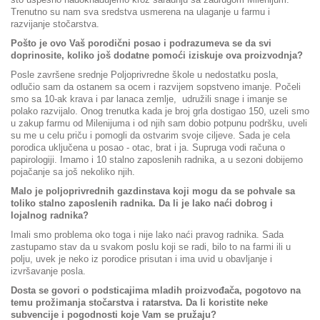
Trenutno su nam sva sredstva usmerena na ulaganje u farmu i
razvijanje stočarstva.
Pošto je ovo Vaš porodični posao i podrazumeva se da svi
doprinosite, koliko još dodatne pomoći iziskuje ova proizvodnja?
Posle završene srednje Poljoprivredne škole u nedostatku posla,
odlučio sam da ostanem sa ocem i razvijem sopstveno imanje. Počeli
smo sa 10-ak krava i par lanaca zemlje, udružili snage i imanje se
polako razvijalo. Onog trenutka kada je broj grla dostigao 150, uzeli smo
u zakup farmu od Milenijuma i od njih sam dobio potpunu podršku, uveli
su me u celu priču i pomogli da ostvarim svoje ciljeve. Sada je cela
porodica uključena u posao - otac, brat i ja. Supruga vodi računa o
papirologiji. Imamo i 10 stalno zaposlenih radnika, a u sezoni dobijemo
pojačanje sa još nekoliko njih.
Malo je poljoprivrednih gazdinstava koji mogu da se pohvale sa
toliko stalno zaposlenih radnika. Da li je lako naći dobrog i
lojalnog radnika?
Imali smo problema oko toga i nije lako naći pravog radnika. Sada
zastupamo stav da u svakom poslu koji se radi, bilo to na farmi ili u
polju, uvek je neko iz porodice prisutan i ima uvid u obavljanje i
izvršavanje posla.
Dosta se govori o podsticajima mladih proizvođača, pogotovo na
temu prožimanja stočarstva i ratarstva. Da li koristite neke
subvencije i pogodnosti koje Vam se pružaju?