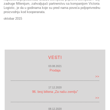
zadruge Milenijum, zahvaljujući partnerstvu sa kompanijom Victoria
Logistic, je da u godinama koje su pred nama poveća poljoprivrednu
proizvodnju kod kooperanata.
oktobar 2015
VESTI
03.08.2021
Prodaja
>>
17.12.2020
96. broj biltena „Za našu zemlju"
>>
08.12.2020