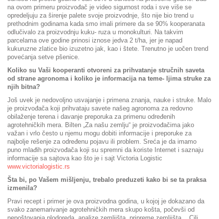
na ovom primeru proizvođač je video sigurnost roda i sve više se
opredeljuju za širenje palete svoje proizvodnje, što nije bio trend u
prethodnim godinama kada smo imali primere da se 90% kooperanata
odlučivalo za proizvodnju kuku- ruza u monokulturi. Na takvim
parcelama ove godine prinosi iznose jedva 2 t/ha, jer je napad
kukuruzne zlatice bio izuzetno jak, kao i štete. Trenutno je uočen trend
povećanja setve pšenice.
Koliko su Vaši kooperanti otvoreni za prihvatanje stručnih saveta
od strane agronoma i koliko je informacija na teme- ljima struke za
njih bitna?
Još uvek je nedovoljno usvajanje i primena znanja, nauke i struke. Malo
je proizvođača koji prihvataju savete našeg agronoma za redovno
obilaženje terena i davanje preporuka za primenu određenih
agrotehničkih mera. Bilten „Za našu zemlju“ je proizvođačima jako
važan i vrlo često u njemu mogu dobiti informacije i preporuke za
najbolje rešenje za određenu pojavu ili problem. Sreća je da imamo
puno mlađih proizvođača koji su spremni da koriste Internet i saznaju
informacije sa sajtova kao što je i sajt Victoria Logistic
www.victorialogistic.rs
Šta bi, po Vašem mišljenju, trebalo preduzeti kako bi se ta praksa
izmenila?
Pravi recept i primer je ova proizvodna godina, u kojoj je dokazano da
svako zanemarivanje agrotehničkih mera skupo košta, počevši od
nepoštovanja plodoreda, analize zemljišta, pripreme zemljišta... Cilj