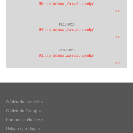
95. broj biltena „Za našu zemlju"
>>
19.10.2020
94. broj biltena „Za našu zemlju“
>>
23.09.2020
93. broj biltena „Za našu zemlju"
>>
O Victoria Logistic »
O Victoria Group »
Kompanije članice »
Usluge i prodaja »