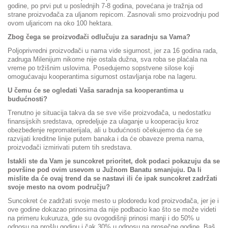
godine, po prvi put u poslednjih 7-8 godina, povećana je tražnja od
strane proizvođača za uljanom repicom. Zasnovali smo proizvodnju pod
ovom uljaricom na oko 100 hektara.
Zbog čega se proizvođači odlučuju za saradnju sa Vama?
Poljoprivredni proizvođači u nama vide sigurnost, jer za 16 godina rada,
zadruga Milenijum nikome nije ostala dužna, sva roba se plaćala na
vreme po tržišnim uslovima. Posedujemo sopstvene silose koji
omogućavaju kooperantima sigurnost ostavljanja robe na lageru.
U čemu će se ogledati Vaša saradnja sa kooperantima u
budućnosti?
Trenutno je situacija takva da se sve više proizvođača, u nedostatku
finansijskih sredstava, opredeljuje za ulaganje u kooperaciju kroz
obezbeđenje repromaterijala, ali u budućnosti očekujemo da će se
razvijati kreditne linije putem banaka i da će obaveze prema nama,
proizvođači izmirivati putem tih sredstava.
Istakli ste da Vam je suncokret prioritet, dok podaci pokazuju da se
površine pod ovim usevom u Južnom Banatu smanjuju. Da li
mislite da će ovaj trend da se nastavi ili će ipak suncokret zadržati
svoje mesto na ovom području?
Suncokret će zadržati svoje mesto u plodoredu kod proizvođača, jer je i
ove godine dokazao prinosima da nije podbacio kao što se može videti
na primeru kukuruza, gde su ovogodišnji prinosi manji i do 50% u
odnosu na prošlu godinu i čak 30% u odnosu na prosečne godine. Baš