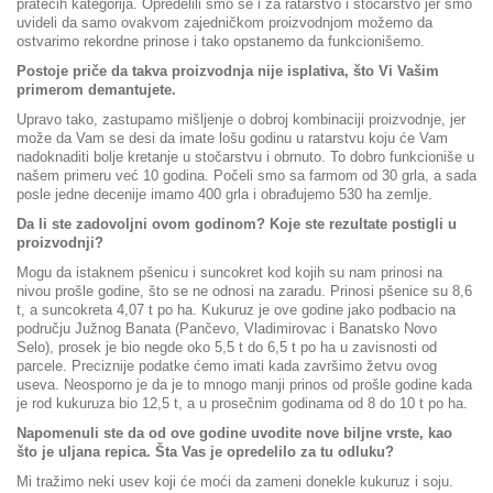
pratećih kategorija. Opredelili smo se i za ratarstvo i stočarstvo jer smo
uvideli da samo ovakvom zajedničkom proizvodnjom možemo da
ostvarimo rekordne prinose i tako opstanemo da funkcionišemo.
Postoje priče da takva proizvodnja nije isplativa, što Vi Vašim
primerom demantujete.
Upravo tako, zastupamo mišljenje o dobroj kombinaciji proizvodnje, jer
može da Vam se desi da imate lošu godinu u ratarstvu koju će Vam
nadoknaditi bolje kretanje u stočarstvu i obrnuto. To dobro funkcioniše u
našem primeru već 10 godina. Počeli smo sa farmom od 30 grla, a sada
posle jedne decenije imamo 400 grla i obrađujemo 530 ha zemlje.
Da li ste zadovoljni ovom godinom? Koje ste rezultate postigli u
proizvodnji?
Mogu da istaknem pšenicu i suncokret kod kojih su nam prinosi na
nivou prošle godine, što se ne odnosi na zaradu. Prinosi pšenice su 8,6
t, a suncokreta 4,07 t po ha. Kukuruz je ove godine jako podbacio na
području Južnog Banata (Pančevo, Vladimirovac i Banatsko Novo
Selo), prosek je bio negde oko 5,5 t do 6,5 t po ha u zavisnosti od
parcele. Preciznije podatke ćemo imati kada završimo žetvu ovog
useva. Neosporno je da je to mnogo manji prinos od prošle godine kada
je rod kukuruza bio 12,5 t, a u prosečnim godinama od 8 do 10 t po ha.
Napomenuli ste da od ove godine uvodite nove biljne vrste, kao
što je uljana repica. Šta Vas je opredelilo za tu odluku?
Mi tražimo neki usev koji će moći da zameni donekle kukuruz i soju.