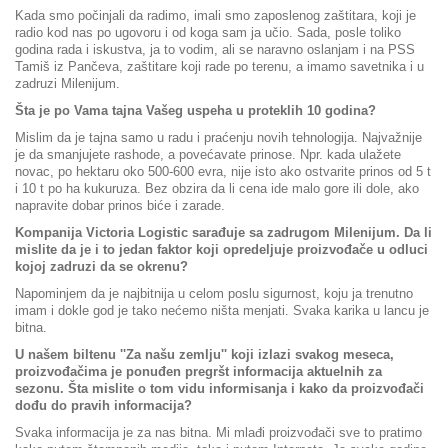
Kada smo počinjali da radimo, imali smo zaposlenog zaštitara, koji je
radio kod nas po ugovoru i od koga sam ja učio. Sada, posle toliko
godina rada i iskustva, ja to vodim, ali se naravno oslanjam i na PSS
Tamiš iz Pančeva, zaštitare koji rade po terenu, a imamo savetnika i u
zadruzi Milenijum.
Šta je po Vama tajna Vašeg uspeha u proteklih 10 godina?
Mislim da je tajna samo u radu i praćenju novih tehnologija. Najvažnije
je da smanjujete rashode, a povećavate prinose. Npr. kada ulažete
novac, po hektaru oko 500-600 evra, nije isto ako ostvarite prinos od 5 t
i 10 t po ha kukuruza. Bez obzira da li cena ide malo gore ili dole, ako
napravite dobar prinos biće i zarade.
Kompanija Victoria Logistic sarađuje sa zadrugom Milenijum. Da li
mislite da je i to jedan faktor koji opredeljuje proizvođače u odluci
kojoj zadruzi da se okrenu?
Napominjem da je najbitnija u celom poslu sigurnost, koju ja trenutno
imam i dokle god je tako nećemo ništa menjati. Svaka karika u lancu je
bitna.
U našem biltenu ''Za našu zemlju'' koji izlazi svakog meseca,
proizvođačima je ponuđen pregršt informacija aktuelnih za
sezonu. Šta mislite o tom vidu informisanja i kako da proizvođači
dođu do pravih informacija?
Svaka informacija je za nas bitna. Mi mlađi proizvođači sve to pratimo