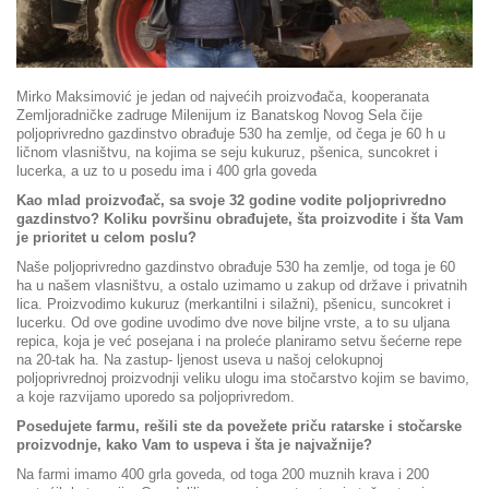
Mirko Maksimović je jedan od najvećih proizvođača, kooperanata
Zemljoradničke zadruge Milenijum iz Banatskog Novog Sela čije
poljoprivredno gazdinstvo obrađuje 530 ha zemlje, od čega je 60 h u
ličnom vlasništvu, na kojima se seju kukuruz, pšenica, suncokret i
lucerka, a uz to u posedu ima i 400 grla goveda
Kao mlad proizvođač, sa svoje 32 godine vodite poljoprivredno
gazdinstvo? Koliku površinu obrađujete, šta proizvodite i šta Vam
je prioritet u celom poslu?
Naše poljoprivredno gazdinstvo obrađuje 530 ha zemlje, od toga je 60
ha u našem vlasništvu, a ostalo uzimamo u zakup od države i privatnih
lica. Proizvodimo kukuruz (merkantilni i silažni), pšenicu, suncokret i
lucerku. Od ove godine uvodimo dve nove biljne vrste, a to su uljana
repica, koja je već posejana i na proleće planiramo setvu šećerne repe
na 20-tak ha. Na zastup- ljenost useva u našoj celokupnoj
poljoprivrednoj proizvodnji veliku ulogu ima stočarstvo kojim se bavimo,
a koje razvijamo uporedo sa poljoprivredom.
Posedujete farmu, rešili ste da povežete priču ratarske i stočarske
proizvodnje, kako Vam to uspeva i šta je najvažnije?
Na farmi imamo 400 grla goveda, od toga 200 muznih krava i 200