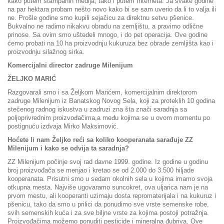
kako putem štampanih medija, tako i putem Interneta. Ja svake godine
na par hektara probam nešto novo kako bi se sam uverio da li to valja ili
ne. Prošle godine smo kupili sejačicu za direktnu setvu pšenice.
Bukvalno ne radimo nikakvu obradu na zemljištu, a pravimo odlične
prinose. Sa ovim smo uštedeli mnogo, i do pet operacija. Ove godine
ćemo probati na 10 ha proizvodnju kukuruza bez obrade zemljišta kao i
proizvodnju silažnog sirka.
Komercijalni director zadruge Milenijum
ŽELJKO MARIĆ
Razgovarali smo i sa Željkom Marićem, komercijalnim direktorom
zadruge Milenijum iz Banatskog Novog Sela, koji za proteklih 10 godina
stečenog radnog iskustva u zadruzi zna šta znači saradnja sa
poljoprivrednim proizvođačima,a među kojima se u ovom momentu po
postignuću izdvaja Mirko Maksimović.
Hoćete li nam Željko reći sa koliko kooperanata sarađuje ZZ
Milenijum i kako se odvija ta saradnja?
ZZ Milenijum počinje svoj rad davne 1999. godine. Iz godine u godinu
broj proizvođača se menjao i kretao se od 2.000 do 3.500 hiljade
kooperanata. Prisutni smo u sedam okolnih sela u kojima imamo svoja
otkupna mesta. Najviše ugovaramo suncokret, ova uljarica nam je na
prvom mestu, ali kooperanti uzimaju dosta repromaterijala i na kukuruz i
pšenicu, tako da smo u prilici da ponudimo sve vrste semenske robe,
svih semenskih kuća i za sve biljne vrste za kojima postoji potražnja.
Proizvođačima možemo ponuditi pesticide i mineralna đubriva. Ove