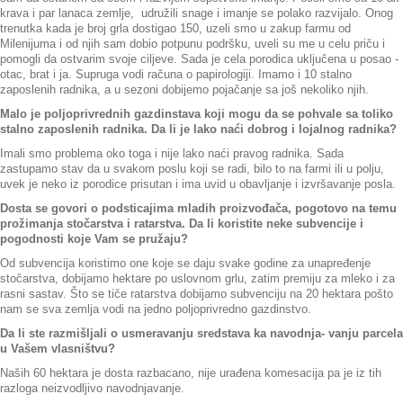
krava i par lanaca zemlje, udružili snage i imanje se polako razvijalo. Onog
trenutka kada je broj grla dostigao 150, uzeli smo u zakup farmu od
Milenijuma i od njih sam dobio potpunu podršku, uveli su me u celu priču i
pomogli da ostvarim svoje ciljeve. Sada je cela porodica uključena u posao -
otac, brat i ja. Supruga vodi računa o papirologiji. Imamo i 10 stalno
zaposlenih radnika, a u sezoni dobijemo pojačanje sa još nekoliko njih.
Malo je poljoprivrednih gazdinstava koji mogu da se pohvale sa toliko
stalno zaposlenih radnika. Da li je lako naći dobrog i lojalnog radnika?
Imali smo problema oko toga i nije lako naći pravog radnika. Sada
zastupamo stav da u svakom poslu koji se radi, bilo to na farmi ili u polju,
uvek je neko iz porodice prisutan i ima uvid u obavljanje i izvršavanje posla.
Dosta se govori o podsticajima mladih proizvođača, pogotovo na temu
prožimanja stočarstva i ratarstva. Da li koristite neke subvencije i
pogodnosti koje Vam se pružaju?
Od subvencija koristimo one koje se daju svake godine za unapređenje
stočarstva, dobijamo hektare po uslovnom grlu, zatim premiju za mleko i za
rasni sastav. Što se tiče ratarstva dobijamo subvenciju na 20 hektara pošto
nam se sva zemlja vodi na jedno poljoprivredno gazdinstvo.
Da li ste razmišljali o usmeravanju sredstava ka navodnja- vanju parcela
u Vašem vlasništvu?
Naših 60 hektara je dosta razbacano, nije urađena komesacija pa je iz tih
razloga neizvodljivo navodnjavanje.