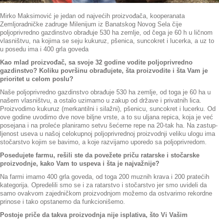
Mirko Maksimović je jedan od najvećih proizvođača, kooperanata
Zemljoradničke zadruge Milenijum iz Banatskog Novog Sela čije
poljoprivredno gazdinstvo obrađuje 530 ha zemlje, od čega je 60 h u ličnom
vlasništvu, na kojima se seju kukuruz, pšenica, suncokret i lucerka, a uz to
u posedu ima i 400 grla goveda
Kao mlad proizvođač, sa svoje 32 godine vodite poljoprivredno
gazdinstvo? Koliku površinu obrađujete, šta proizvodite i šta Vam je
prioritet u celom poslu?
Naše poljoprivredno gazdinstvo obrađuje 530 ha zemlje, od toga je 60 ha u
našem vlasništvu, a ostalo uzimamo u zakup od države i privatnih lica.
Proizvodimo kukuruz (merkantilni i silažni), pšenicu, suncokret i lucerku. Od
ove godine uvodimo dve nove biljne vrste, a to su uljana repica, koja je već
posejana i na proleće planiramo setvu šećerne repe na 20-tak ha. Na zastup-
ljenost useva u našoj celokupnoj poljoprivrednoj proizvodnji veliku ulogu ima
stočarstvo kojim se bavimo, a koje razvijamo uporedo sa poljoprivredom.
Posedujete farmu, rešili ste da povežete priču ratarske i stočarske
proizvodnje, kako Vam to uspeva i šta je najvažnije?
Na farmi imamo 400 grla goveda, od toga 200 muznih krava i 200 pratećih
kategorija. Opredelili smo se i za ratarstvo i stočarstvo jer smo uvideli da
samo ovakvom zajedničkom proizvodnjom možemo da ostvarimo rekordne
prinose i tako opstanemo da funkcionišemo.
Postoje priče da takva proizvodnja nije isplativa, što Vi Vašim