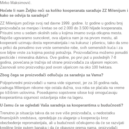
Mirko Maksimović.
Hoćete li nam Željko reći sa koliko kooperanata sarađuje ZZ Milenijum i
kako se odvija ta saradnja?
ZZ Milenijum počinje svoj rad davne 1999. godine. Iz godine u godinu broj
proizvođača se menjao i kretao se od 2.000 do 3.500 hiljade kooperanata.
Prisutni smo u sedam okolnih sela u kojima imamo svoja otkupna mesta.
Najviše ugovaramo suncokret, ova uljarica nam je na prvom mestu, ali
kooperanti uzimaju dosta repromaterijala i na kukuruz i pšenicu, tako da smo
u prilici da ponudimo sve vrste semenske robe, svih semenskih kuća i za
sve biljne vrste za kojima postoji potražnja. Proizvođačima možemo ponuditi
pesticide i mineralna đubriva. Ove godine, po prvi put u poslednjih 7-8
godina, povećana je tražnja od strane proizvođača za uljanom repicom.
Zasnovali smo proizvodnju pod ovom uljaricom na oko 100 hektara.
Zbog čega se proizvođači odlučuju za saradnju sa Vama?
Poljoprivredni proizvođači u nama vide sigurnost, jer za 16 godina rada,
zadruga Milenijum nikome nije ostala dužna, sva roba se plaćala na vreme
po tržišnim uslovima. Posedujemo sopstvene silose koji omogućavaju
kooperantima sigurnost ostavljanja robe na lageru.
U čemu će se ogledati Vaša saradnja sa kooperantima u budućnosti?
Trenutno je situacija takva da se sve više proizvođača, u nedostatku
finansijskih sredstava, opredeljuje za ulaganje u kooperaciju kroz
obezbeđenje repromaterijala, ali u budućnosti očekujemo da će se razvijati
kreditne linije putem banaka i da će obaveze prema nama, proizvođači