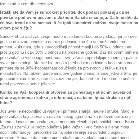
izmirivati putem tih sredstava.
Istakli ste da Vam je suncokret prioritet, dok podaci pokazuju da se
površine pod ovim usevom u Južnom Banatu smanjuju. Da li mislite da
će ovaj trend da se nastavi ili će ipak suncokret zadržati svoje mesto na
ovom području?
Suncokret će zadržati svoje mesto u plodoredu kod proizvođača, jer je i ove
godine dokazao prinosima da nije podbacio kao što se može videti na
primeru kukuruza, gde su ovogodišnji prinosi manji i do 50% u odnosu na
prošlu godinu i čak 30% u odnosu na prosečne godine. Baš na ovom primeru
proizvođač je video sigurnost roda i sve više se opredeljuju za širenje palete
svoje proizvodnje, što nije bio trend u prethodnim godinama kada smo imali
primere da se 90% kooperanata odlučivalo za proizvodnju kuku- ruza u
monokulturi. Na takvim parcelama ove godine prinosi iznose jedva 2 t/ha, jer
je napad kukuruzne zlatice bio izuzetno jak, kao i štete. Trenutno je uočen
trend povećanja setve pšenice.
Koliko su Vaši kooperanti otvoreni za prihvatanje stručnih saveta od
strane agronoma i koliko je informacija na teme- ljima struke za njih
bitna?
Još uvek je nedovoljno usvajanje i primena znanja, nauke i struke. Malo je
proizvođača koji prihvataju savete našeg agronoma za redovno obilaženje
terena i davanje preporuka za primenu određenih agrotehničkih mera. Bilten
„Za našu zemlju“ je proizvođačima jako važan i vrlo često u njemu mogu
dobiti informacije i preporuke za najbolje rešenje za određenu pojavu ili
problem. Sreća je da imamo puno mlađih proizvođača koji su spremni da