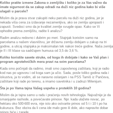
Koliko pratite izmene Zakona o zemljištu i koliko je za Vas važno da
imate sigurnost da se zakup odradi na duži niz godina kako bi više
ulagali u parcele?
Mislim da je prava stvar zakupiti neku parcelu na duži niz godina, jer je
nekada viša cena za izdavanje nezamenljiva, ako se zemlja upropasti i
zapusti. Svedoci smo da je kvalitet zemlje svugde opao. Kako se Vi
ophodite prema zemljištu, radite li analizu?
Radim analizu redovno i đubrim po meri. Stajnjak koristim samo na
parcelama u našem vlasništvu, jer državnu zemlju dobijam u zakup na tri
godine, a uticaj stajnjaka je maksimalan tek nakon treće godine. Naša zemlja
je II i III klase sa sadržajem humusa od 3,5 do 3,6 %.
Koliko koristite savete struke, od koga ih dobijate i kako se Vaš plan i
program agrotehničkih mera pravi na svim parcelama?
Kada smo počinjali da radimo, imali smo zaposlenog zaštitara, koji je radio
kod nas po ugovoru i od koga sam ja učio. Sada, posle toliko godina rada i
iskustva, ja to vodim, ali se naravno oslanjam i na PSS Tamiš iz Pančeva,
zaštitare koji rade po terenu, a imamo savetnika i u zadruzi Milenijum.
Šta je po Vama tajna Vašeg uspeha u proteklih 10 godina?
Mislim da je tajna samo u radu i praćenju novih tehnologija. Najvažnije je da
smanjujete rashode, a povećavate prinose. Npr. kada ulažete novac, po
hektaru oko 500-600 evra, nije isto ako ostvarite prinos od 5 t i 10 t po ha
kukuruza. Bez obzira da li cena ide malo gore ili dole, ako napravite dobar
prinos biće i zarade.