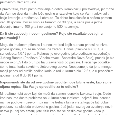
primerom demantujete.
Upravo tako, zastupamo mišljenje o dobroj kombinaciji proizvodnje, jer može
da Vam se desi da imate lošu godinu u ratarstvu koju će Vam nadoknaditi
bolje kretanje u stočarstvu i obrnuto. To dobro funkcioniše u našem primeru
već 10 godina. Počeli smo sa farmom od 30 grla, a sada posle jedne
decenije imamo 400 grla i obrađujemo 530 ha zemlje.
Da li ste zadovoljni ovom godinom? Koje ste rezultate postigli u
proizvodnji?
Mogu da istaknem pšenicu i suncokret kod kojih su nam prinosi na nivou
prošle godine, što se ne odnosi na zaradu. Prinosi pšenice su 8,6 t, a
suncokreta 4,07 t po ha. Kukuruz je ove godine jako podbacio na području
Južnog Banata (Pančevo, Vladimirovac i Banatsko Novo Selo), prosek je bio
negde oko 5,5 t do 6,5 t po ha u zavisnosti od parcele. Preciznije podatke
ćemo imati kada završimo žetvu ovog useva. Neosporno je da je to mnogo
manji prinos od prošle godine kada je rod kukuruza bio 12,5 t, a u prosečnim
godinama od 8 do 10 t po ha.
Napomenuli ste da od ove godine uvodite nove biljne vrste, kao što je
uljana repica. Šta Vas je opredelilo za tu odluku?
Mi tražimo neki usev koji će moći da zameni donekle kukuruz i soju. Ovde
kod nas ima dosta problema sa kukuruznom zlaticom, najveći broj parcela
nam je pod ovim usevom, pa nam je trebala biljna vrsta koja će biti dobar
predusev za sledeću proizvodnu godinu. Još jedan razlog za uvođenje novih
useva je i taj što smanjujete rizik kao što se desilo ove godine kada je