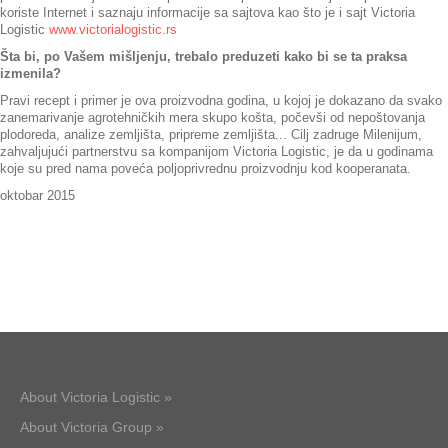
koriste Internet i saznaju informacije sa sajtova kao što je i sajt Victoria
Logistic
www.victorialogistic.rs
Šta bi, po Vašem mišljenju, trebalo preduzeti kako bi se ta praksa
izmenila?
Pravi recept i primer je ova proizvodna godina, u kojoj je dokazano da svako
zanemarivanje agrotehničkih mera skupo košta, počevši od nepoštovanja
plodoreda, analize zemljišta, pripreme zemljišta... Cilj zadruge Milenijum,
zahvaljujući partnerstvu sa kompanijom Victoria Logistic, je da u godinama
koje su pred nama poveća poljoprivrednu proizvodnju kod kooperanata.
oktobar 2015
About Victoria Logistic »
About Victoria Group »