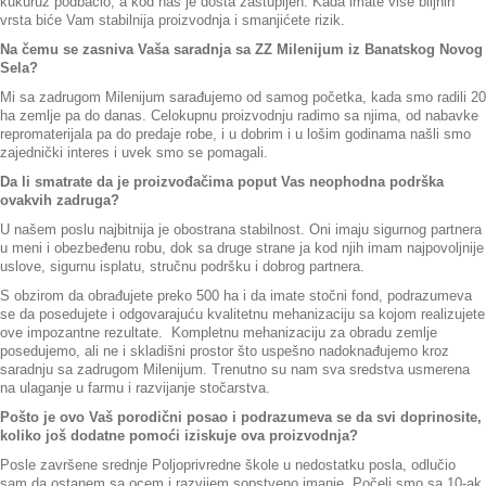
kukuruz podbacio, a kod nas je dosta zastupljen. Kada imate više biljnih
vrsta biće Vam stabilnija proizvodnja i smanjićete rizik.
Na čemu se zasniva Vaša saradnja sa ZZ Milenijum iz Banatskog Novog
Sela?
Mi sa zadrugom Milenijum sarađujemo od samog početka, kada smo radili 20
ha zemlje pa do danas. Celokupnu proizvodnju radimo sa njima, od nabavke
repromaterijala pa do predaje robe, i u dobrim i u lošim godinama našli smo
zajednički interes i uvek smo se pomagali.
Da li smatrate da je proizvođačima poput Vas neophodna podrška
ovakvih zadruga?
U našem poslu najbitnija je obostrana stabilnost. Oni imaju sigurnog partnera
u meni i obezbeđenu robu, dok sa druge strane ja kod njih imam najpovoljnije
uslove, sigurnu isplatu, stručnu podršku i dobrog partnera.
S obzirom da obrađujete preko 500 ha i da imate stočni fond, podrazumeva
se da posedujete i odgovarajuću kvalitetnu mehanizaciju sa kojom realizujete
ove impozantne rezultate. Kompletnu mehanizaciju za obradu zemlje
posedujemo, ali ne i skladišni prostor što uspešno nadoknađujemo kroz
saradnju sa zadrugom Milenijum. Trenutno su nam sva sredstva usmerena
na ulaganje u farmu i razvijanje stočarstva.
Pošto je ovo Vaš porodični posao i podrazumeva se da svi doprinosite,
koliko još dodatne pomoći iziskuje ova proizvodnja?
Posle završene srednje Poljoprivredne škole u nedostatku posla, odlučio
sam da ostanem sa ocem i razvijem sopstveno imanje. Počeli smo sa 10-ak