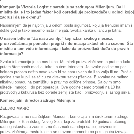
Kompanija Victoria Logistic sarađuje sa zadrugom Milenijum. Da li
mislite da je i to jedan faktor koji opredeljuje proizvođače u odluci kojoj
zadruzi da se okrenu?
Napominjem da je najbitnija u celom poslu sigurnost, koju ja trenutno imam i
dokle god je tako nećemo ništa menjati. Svaka karika u lancu je bitna.
U našem biltenu ''Za našu zemlju'' koji izlazi svakog meseca,
proizvođačima je ponuđen pregršt informacija aktuelnih za sezonu. Šta
mislite o tom vidu informisanja i kako da proizvođači dođu do pravih
informacija?
Svaka informacija je za nas bitna. Mi mlađi proizvođači sve to pratimo kako
putem štampanih medija, tako i putem Interneta. Ja svake godine na par
hektara probam nešto novo kako bi se sam uverio da li to valja ili ne. Prošle
godine smo kupili sejačicu za direktnu setvu pšenice. Bukvalno ne radimo
nikakvu obradu na zemljištu, a pravimo odlične prinose. Sa ovim smo
uštedeli mnogo, i do pet operacija. Ove godine ćemo probati na 10 ha
proizvodnju kukuruza bez obrade zemljišta kao i proizvodnju silažnog sirka.
Komercijalni director zadruge Milenijum
ŽELJKO MARIĆ
Razgovarali smo i sa Željkom Marićem, komercijalnim direktorom zadruge
Milenijum iz Banatskog Novog Sela, koji za proteklih 10 godina stečenog
radnog iskustva u zadruzi zna šta znači saradnja sa poljoprivrednim
proizvođačima,a među kojima se u ovom momentu po postignuću izdvaja