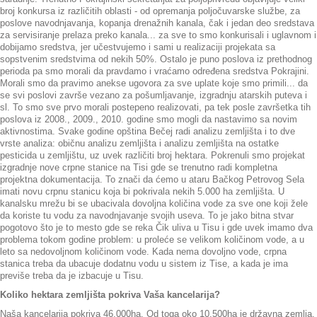
broj konkursa iz različitih oblasti - od opremanja poljočuvarske službe, za
poslove navodnjavanja, kopanja drenažnih kanala, čak i jedan deo sredstava
za servisiranje prelaza preko kanala... za sve to smo konkurisali i uglavnom i
dobijamo sredstva, jer učestvujemo i sami u realizaciji projekata sa
sopstvenim sredstvima od nekih 50%. Ostalo je puno poslova iz prethodnog
perioda pa smo morali da pravdamo i vraćamo određena sredstva Pokrajini.
Morali smo da pravimo anekse ugovora za sve uplate koje smo primili... da
se svi poslovi završe vezano za pošumljavanje, izgradnju atarskih puteva i
sl. To smo sve prvo morali postepeno realizovati, pa tek posle završetka tih
poslova iz 2008., 2009., 2010. godine smo mogli da nastavimo sa novim
aktivnostima. Svake godine opština Bečej radi analizu zemljišta i to dve
vrste analiza: običnu analizu zemljišta i analizu zemljišta na ostatke
pesticida u zemljištu, uz uvek različiti broj hektara. Pokrenuli smo projekat
izgradnje nove crpne stanice na Tisi gde se trenutno radi kompletna
projektna dokumentacija. To znači da ćemo u ataru Bačkog Petrovog Sela
imati novu crpnu stanicu koja bi pokrivala nekih 5.000 ha zemljišta. U
kanalsku mrežu bi se ubacivala dovoljna količina vode za sve one koji žele
da koriste tu vodu za navodnjavanje svojih useva. To je jako bitna stvar
pogotovo što je to mesto gde se reka Čik uliva u Tisu i gde uvek imamo dva
problema tokom godine problem: u proleće se velikom količinom vode, a u
leto sa nedovoljnom količinom vode. Kada nema dovoljno vode, crpna
stanica treba da ubacuje dodatnu vodu u sistem iz Tise, a kada je ima
previše treba da je izbacuje u Tisu.
Koliko hektara zemljišta pokriva Vaša kancelarija?
Naša kancelarija pokriva 46.000ha. Od toga oko 10.500ha je državna zemlja,