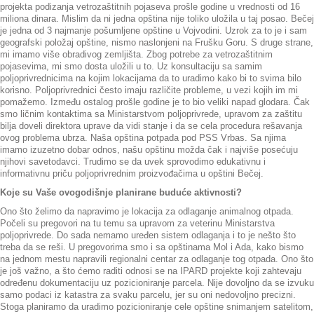
projekta podizanja vetrozaštitnih pojaseva prošle godine u vrednosti od 16
miliona dinara. Mislim da ni jedna opština nije toliko uložila u taj posao. Bečej
je jedna od 3 najmanje pošumljene opštine u Vojvodini. Uzrok za to je i sam
geografski položaj opštine, nismo naslonjeni na Frušku Goru. S druge strane,
mi imamo više obradivog zemljišta. Zbog potrebe za vetrozaštitnim
pojasevima, mi smo dosta uložili u to. Uz konsultaciju sa samim
poljoprivrednicima na kojim lokacijama da to uradimo kako bi to svima bilo
korisno. Poljoprivrednici često imaju različite probleme, u vezi kojih im mi
pomažemo. Između ostalog prošle godine je to bio veliki napad glodara. Čak
smo ličnim kontaktima sa Ministarstvom poljoprivrede, upravom za zaštitu
bilja doveli direktora uprave da vidi stanje i da se cela procedura rešavanja
ovog problema ubrza. Naša opština potpada pod PSS Vrbas. Sa njima
imamo izuzetno dobar odnos, našu opštinu možda čak i najviše posećuju
njihovi savetodavci. Trudimo se da uvek sprovodimo edukativnu i
informativnu priču poljoprivrednim proizvođačima u opštini Bečej.
Koje su Vaše ovogodišnje planirane buduće aktivnosti?
Ono što želimo da napravimo je lokacija za odlaganje animalnog otpada.
Počeli su pregovori na tu temu sa upravom za veterinu Ministarstva
poljoprivrede. Do sada nemamo uređen sistem odlaganja i to je nešto što
treba da se reši. U pregovorima smo i sa opštinama Mol i Ada, kako bismo
na jednom mestu napravili regionalni centar za odlaganje tog otpada. Ono što
je još važno, a što ćemo raditi odnosi se na IPARD projekte koji zahtevaju
određenu dokumentaciju uz pozicioniranje parcela. Nije dovoljno da se izvuku
samo podaci iz katastra za svaku parcelu, jer su oni nedovoljno precizni.
Stoga planiramo da uradimo pozicioniranje cele opštine snimanjem satelitom,