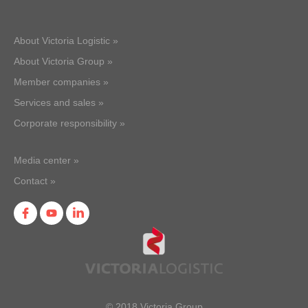
About Victoria Logistic »
About Victoria Group »
Member companies »
Services and sales »
Corporate responsibility »
Media center »
Contact »
© 2018 Victoria Group