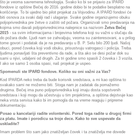
što je veoma savremena tehnologija. Svako ko bi se prijavio za IPARD
fondove iz opštine Bečej do 2016. godine dobio bi te podatke besplatno na
korišćenje. To bi ujedno bio pilot projekat za Vojvodinu. A IPARD fondovi će
biti osnova za svaki dalji rad i ulaganje. Svake godine organizujemo obuku
poljoprivrednika pre žetve o zaštiti od požara. Organizvali smo predavanja na
kojima smo davali poljoprivrednicima nalepnice sa nazivom
Žetva Bečej
2015
- sa svim informacijama i brojevima telefona koji su važni u slučaju da
do požara dođe. Ljudi nam se zahvaljuju, veoma su zainteresovani, a u prilog
tome govori i podatak da je na predavanju u B. P. Selu bilo 200 ljudi. Našoj
obuci, pored čoveka koji vodi obuku, prisustvuju vatrogasci i policija. Treba
ljudima ponavljati šta preventivno da rade, a šta ako se desi požar dok su
sami u njivi, udaljeni od drugih. Za tri godine smo spasili 2 čoveka i 3 vozila.
I ako se samo 1 osoba spasi, naš projekat je uspeo.
Spomenuli ste IPARD fondove. Koliko su oni važni za Vas?
Kod IPARDA neko treba da bude korisnik sredstava, a mi kao opština to
svakako sami ne možemo biti. Stoga nam je zadatak da pomažemo
drugima. Bečej ima puno poljoprivrednika koji imaju dosta sopstvenih
sredstava i koji mogu da učestvuju u tim projektima, a opština dejstvuje kao
neka vrsta servisa kako bi im pomogla da na vreme reaguju i pripreme
dokumentaciju.
Posao u kancelariji radite volonterski. Pored toga radite u drugoj firmi
za platu. Imate i porodicu sa troje dece. Kako to sve uspevate da
uskladite?
Imam problem što sam jako znatiželjan čovek i ta znatiželja me dovede