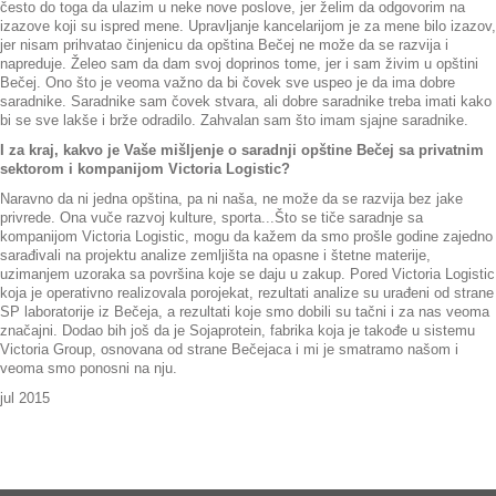
često do toga da ulazim u neke nove poslove, jer želim da odgovorim na
izazove koji su ispred mene. Upravljanje kancelarijom je za mene bilo izazov,
jer nisam prihvatao činjenicu da opština Bečej ne može da se razvija i
napreduje. Želeo sam da dam svoj doprinos tome, jer i sam živim u opštini
Bečej. Ono što je veoma važno da bi čovek sve uspeo je da ima dobre
saradnike. Saradnike sam čovek stvara, ali dobre saradnike treba imati kako
bi se sve lakše i brže odradilo. Zahvalan sam što imam sjajne saradnike.
I za kraj, kakvo je Vaše mišljenje o saradnji opštine Bečej sa privatnim
sektorom i kompanijom Victoria Logistic?
Naravno da ni jedna opština, pa ni naša, ne može da se razvija bez jake
privrede. Ona vuče razvoj kulture, sporta...Što se tiče saradnje sa
kompanijom Victoria Logistic, mogu da kažem da smo prošle godine zajedno
sarađivali na projektu analize zemljišta na opasne i štetne materije,
uzimanjem uzoraka sa površina koje se daju u zakup. Pored Victoria Logistic
koja je operativno realizovala porojekat, rezultati analize su urađeni od strane
SP laboratorije iz Bečeja, a rezultati koje smo dobili su tačni i za nas veoma
značajni. Dodao bih još da je Sojaprotein, fabrika koja je takođe u sistemu
Victoria Group, osnovana od strane Bečejaca i mi je smatramo našom i
veoma smo ponosni na nju.
jul 2015