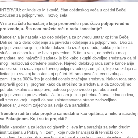
INTERVJU
:
dr Anđelko Mišković, član opštinskog veća u opštini Bečej
zadužen za poljoprivredu i razvoj sela
Vi ste na čelu kancelarije koja promoviše i podržava poljoprivrednu
proizvodnju. Šta nam možete re
ć
i o radu kancelarije?
Kancelarija je nastala kao deo odeljenja za privredu unutar opštine Bečej.
Deli se na 2 dela: odeljenje za privredu i odeljenje za poljoprivredu. Deo za
poljoprivredu ranije nije toliko dolazio do izražaja u radu, koliko je to bio
slučaj sa delom koji se bavio privredom. S tim u vezi, na početku mog
mandata, moj najvažniji zadatak je bio kako skupiti dovoljno sredstava da bi
mogli realizovati određene poslove. Najveći delokrug rada same kancelarije
odnosi se na izdavanje državnog poljoprivrednog zemljišta, koje se izdaje na
licitaciju u svakoj katastarskoj opštini. Mi smo povećali cenu zakupa
zamljišta za 300% što je opštini donelo značajna sredstva. Nakon toga smo
napravili godišnji program kako da utrošimo ta sredstva, a da zadovoljimo
potrebe lokalne samouprave, potrebe poljoprivrede i potrebe samih
poljoprivrednih proizvođača. Za to nam je bila potrebna čitava jedna godina,
ali smo na kraju uspeli da sve zainteresovane strane zadovoljimo.
Kancelariju vodim zajedno sa svoja dva saradnika.
Trenutno radite neke projekte samostalno kao opština, a neke u saradnji
sa Pokrajinom. Koji su to projekti?
Naša kancelarija za jedan od glavnih ciljeva ima saradnju sa svim drugim
institucijama u Pokrajini i zemlji koje nude finansijski ili tehnički oblik
saradnje. Trenutno Pokrajinski sekretarijat za poljoprivredu objavljuje veliki