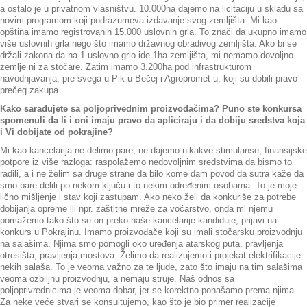
a ostalo je u privatnom vlasništvu. 10.000ha dajemo na licitaciju u skladu sa
novim programom koji podrazumeva izdavanje svog zemljišta. Mi kao
opština imamo registrovanih 15.000 uslovnih grla. To znači da ukupno imamo
više uslovnih grla nego što imamo državnog obradivog zemljišta. Ako bi se
držali zakona da na 1 uslovno grlo ide 1ha zemljišta, mi nemamo dovoljno
zemlje ni za stočare. Zatim imamo 3.200ha pod infrastrukturom
navodnjavanja, pre svega u Pik-u Bečej i Agropromet-u, koji su dobili pravo
prečeg zakupa.
Kako sarađujete sa poljoprivednim proizvođačima? Puno ste konkursa
spomenuli da li i oni imaju pravo da apliciraju i da dobiju sredstva koja
i Vi dobijate od pokrajine?
Mi kao kancelarija ne delimo pare, ne dajemo nikakve stimulanse, finansijske
potpore iz više razloga: raspolažemo nedovoljnim sredstvima da bismo to
radili, a i ne želim sa druge strane da bilo kome dam povod da sutra kaže da
smo pare delili po nekom ključu i to nekim određenim osobama. To je moje
lično mišljenje i stav koji zastupam. Ako neko želi da konkuriše za potrebe
dobijanja opreme ili npr. zaštitne mreže za voćarstvo, onda mi njemu
pomažemo tako što se on preko naše kancelarije kandiduje, prijavi na
konkurs u Pokrajinu. Imamo proizvođače koji su imali stočarsku proizvodnju
na salašima. Njima smo pomogli oko uređenja atarskog puta, pravljenja
otresišta, pravljenja mostova. Želimo da realizujemo i projekat elektrifikacije
nekih salaša. To je veoma važno za te ljude, zato što imaju na tim salašima
veoma ozbiljnu proizvodnju, a nemaju struje. Naš odnos sa
poljoprivrednicima je veoma dobar, jer se korektno ponašamo prema njima.
Za neke veće stvari se konsultujemo, kao što je bio primer realizacije