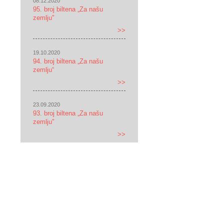
08.12.2020
95. broj biltena „Za našu
zemlju"
>>
19.10.2020
94. broj biltena „Za našu
zemlju“
>>
23.09.2020
93. broj biltena „Za našu
zemlju"
>>