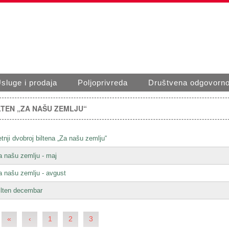
sluge i prodaja
Poljoprivreda
Društvena odgovorno
LTEN „ZA NAŠU ZEMLJU“
etnji dvobroj biltena „Za našu zemlju“
a našu zemlju - maj
a našu zemlju - avgust
ilten decembar
«
‹
1
2
3