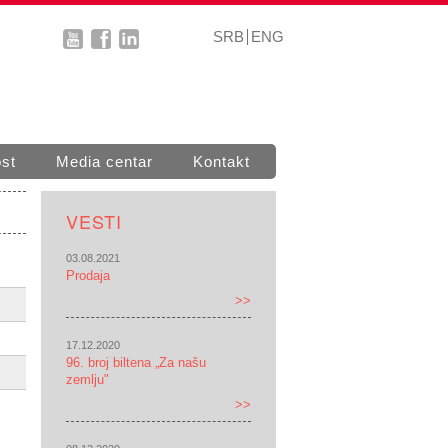
SRB
ENG
st
Media centar
Kontakt
VESTI
03.08.2021
Prodaja
>>
17.12.2020
96. broj biltena „Za našu
zemlju"
>>