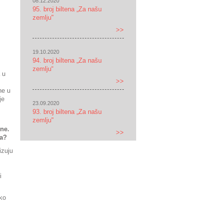
08.12.2020
95. broj biltena „Za našu
zemlju"
>>
19.10.2020
94. broj biltena „Za našu
zemlju“
 u
>>
ne u
je
23.09.2020
93. broj biltena „Za našu
zemlju"
ne.
>>
na?
izuju
i
ko