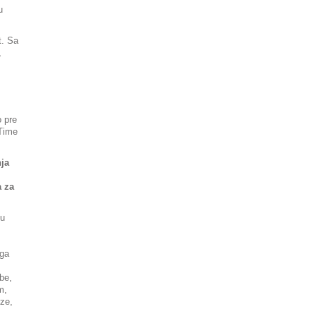
u
t. Sa
,
o pre
 Time
ja
a za
ju
oga
be,
m,
rze,