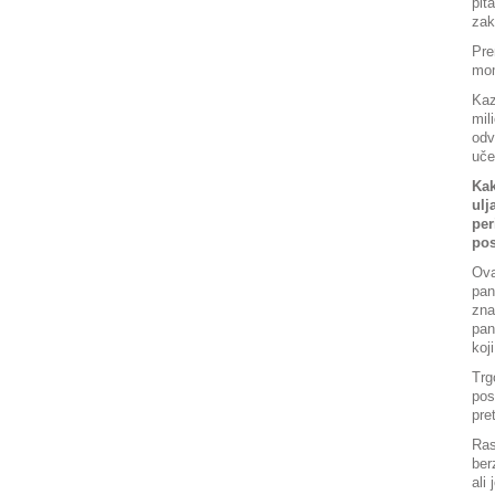
pit
zak
Pre
mom
Kaz
mil
odv
uče
Kak
ulj
per
pos
Ova
pan
zna
pan
koj
Trg
pos
pre
Ras
ber
ali