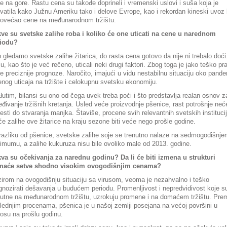
e na gore. Rastu cena su takođe doprineli i vremenski uslovi i suša koja je
vatila kako Južnu Ameriku tako i delove Evrope, kao i rekordan kineski uvoz 
povećao cene na međunarodnom tržištu.
kve su svetske zalihe roba i koliko će one uticati na cene u narednom
iodu?
 gledamo svetske zalihe žitarica, do rasta cena gotovo da nije ni trebalo doći
su, kao što je već rečeno, uticali neki drugi faktori. Zbog toga je jako teško pra
e preciznije prognoze. Naročito, imajući u vidu nestabilnu situaciju oko pande
jenog uticaja na tržište i celokupnu svetsku ekonomiju.
utim, bilansi su ono od čega uvek treba poći i što predstavlja realan osnov z
eđivanje tržišnih kretanja. Usled veće proizvodnje pšenice, rast potrošnje neć
esti do stvaranja manjka. Štaviše, procene svih relevantnih svetskih instituci
će zalihe ove žitarice na kraju sezone biti veće nego prošle godine.
razliku od pšenice, svetske zalihe soje se trenutno nalaze na sedmogodišnje
imumu, a zalihe kukuruza nisu bile ovoliko male od 2013. godine.
va su očekivanja za narednu godinu? Da li će biti izmena u strukturi
maće setve shodno visokim ovogodišnjim cenama?
irom na ovogodišnju situaciju sa virusom, veoma je nezahvalno i teško
gnozirati dešavanja u budućem periodu. Promenljivost i nepredvidivost koje s
sutne na međunarodnom tržištu, uzrokuju promene i na domaćem tržištu. Pre
lednjim procenama, pšenica je u našoj zemlji posejana na većoj površini u
osu na prošlu godinu.