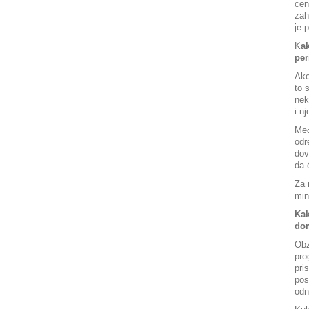
cen
zah
je 
K
a
per
Ako
to 
nek
i n
Međ
odr
dov
da 
Za 
min
Kak
do
Obz
pro
pri
pos
odn