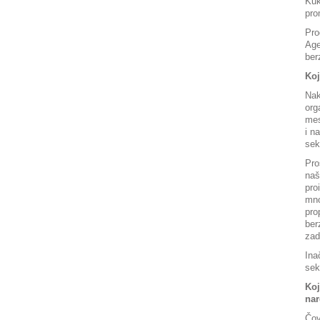
Kuk
pro
Pro
Age
ber
Koj
Nak
org
mes
i n
sek
Pro
naš
pro
mno
pro
ber
zad
Ina
sek
Koj
nar
Čov