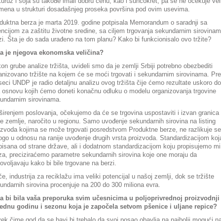
uruz i soja su takođe imali dobru cenu, kao i suncokret, pa se ne očekuje vel
mena u strukturi dosadašnjeg proseka površina pod ovim usevima.
duktna berza je marta 2019. godine potpisala Memorandum o saradnji sa
ncijom za zaštitu životne sredine, sa ciljem trgovanja sekundarnim sirovina
zi. Šta je do sada urađeno na tom planu? Kako bi funkcionisalo ovo tržite?
a je njegova ekonomska veličina?
on grube analize tržišta, uvideli smo da je zemlji Srbiji potrebno obezbediti
anizovano tržište na kojem će se moći trgovati i sekundarnim sirovinama. Pre
eci UNDP je radio detaljnu analizu ovog tržišta čije ćemo rezultate uskoro dob
a osnovu kojih ćemo doneti konačnu odluku o modelu organizovanja trgovine
undarnim sirovinama.
širenjem poslovanja, očekujemo da će se trgovina uspostaviti i izvan granica
e zemlje, naročito u regionu. Samo uvođenje sekundarnih sirovina na listing
izvoda kojima se može trgovati posredstvom Produktne berze, ne razlikuje se
go u odnosu na ranije uvođenje drugih vrsta proizvoda. Standardizacijom koj
pisana od strane države, ali i dodatnom standardizacijom koju propisujemo m
za, preciziraćemo parametre sekundarnih sirovina koje one moraju da
ovoljavaju kako bi bile trgovane na berzi.
če, industrija za reciklažu ima veliki potencijal u našoj zemlji, dok se tržište
undarnih sirovina procenjuje na 200 do 300 miliona evra.
a bi bila vaša preporuka svim učesnicima u poljoprivrednoj proizvodnji
ednu godinu i sezonu koja je započela setvom pšenice i uljane repice?
ek čime god da se bavi bi trebalo da svoj posao obavlja na najbolji mogući na