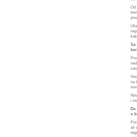
Od 
tre
pre
Ulo
nep
kak
Sa 
ber
Pro
ned
sar
Veo
na 
nov
Nov
i i
Da 
o b
Por
ali
reg