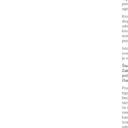
pon
ugo
Kro
dru
odn
kri
eve
pos
Ist
sve
je 
Šta
Zak
pol
čla
Pro
trg
ber
raz
će 
vre
kao
izr
odn