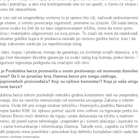
udu i potražnju, a ako ima kontraponude one će se upariti, o čemu će strane 
voru biti obaveštene.
z ceo rad na unapređenju sistema to je upravo bio cilj, sačuvati jednostavnos
ge strane, u smislu povećanja sigurnosti, promene su izrazite. Od sada berza
osno svako ko želi da se bavi organizovanjem tržišta, mora da snosi punu
vičnu i materijalnu odgovornost za svoj posao. To znači da mora da nadoknadi
ntualne gubitke kupca ili prodavca nastale po osnovu greške berze, kao i da
toje zakonske sankcije za nepoštovanje istog.
o tako, kupac i prodavac moraju da garantuju za izvršenje svojih obaveza, a t
ga čine davanjem likvidne garancije za svaki nalog koji kotiraju preko berze.
sigurnost trgovanja podignuta na značajno viši nivo.
 je Produktna berza promenila u svom poslovanju od momenta donošen
ona? Da li se povećao broj članova berze pre svega zadruga,
joprivrednih proizvođača? Koji su njihovi komentari? Koja je vaša ulog
nove berze?
duktna berza tokom poslednjih nekoliko godina konstantno radi na unapređen
ovanja, što se naročito intenziviralo od momenta usvajanja Zakona o robnim
zama. Ovde bih pre svega istakao tehničku i finansijsku podršku Nemačke
vojne banke KfW. Uz njihovu pomoć razvili smo softver za trgovanje preko k
članovi Berze moći direktno da trguju i prate dešavanja na tržištu u realnom
menu, ali pored same tehnologije, unapređen je i sistem plaćanja i isporuke ro
 i same komunikacije i informisanja članova. Takođe smo, zajedno sa KfW-o
adili potpuno nove pravilnike i procedure koji definišu kompletan način rada be
osno sistem trgovanja.