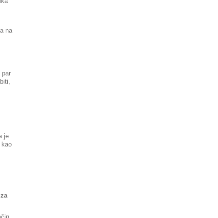
ika
ma na
 par
iti,
a je
i kao
 za
čin.