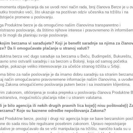
momenta objavljivanja da se uvodi novi način rada, broj članova Berze je u 
nutku trostruko veći, što ukazuje na pozitivan odziv učesnika na tržištu i na
dstojeće promene u poslovanju.
ga Produktne berze je da omogućimo našim članovima transparentno i
ristrasno poslovanje, da štitimo njihove interese i pravovremeno ih informiše
o bi mogli da planiraju svoje poslovanje.
kojim berzama vi sarađujete? Koji je benefit saradnje sa njima za člano
ze? Da li omogućavate plaćanje u stranoj valuti?
duktna berza već dugo sarađuje sa berzama u Beču, Budimpešti, Bukureštu,
avno smo ostvarili saradnju i sa berzom u Bolonji, koja od samog početka
adnje, pokazuje veliko interesovanje za učešće stranog tržišta u Srbiji.
ma bitno za naše poslovanje je da imamo dobru saradnju sa stranim berzama,
taj način omogućavamo pravovremene informacije našim članovima, a uvođe
og Zakona omogućićemo poslovanja putem berze i sa inostranim klijentima.
im zakonom, otklonjena je svaka prepreka u poslovanju članova Produktne 
nostranstva, mogućnošću plaćanja robe i u stranim valutama.
li je bilo agencija ili nekih drugih pravnih lica koje(i) nisu poštovale(i) 
erzama? Koje su kaznene odredbe nepoštovanja Zakona?
ed Produktne berze, postoji i drugi niz agencija koje se bave berzanskim pos
 one do sada nisu bile regulisane posebnim zakonom. Upravo nepostojanje
ulative je omogućavalo da se vrši manipulacija na tržištu, naročito kada su u