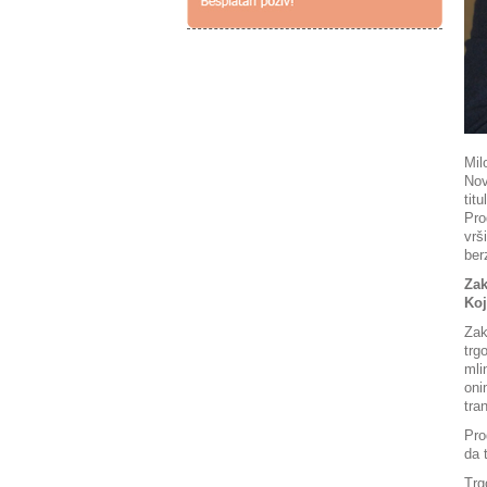
Mil
Nov
tit
Pro
vrš
ber
Zak
Koj
Zak
trg
mli
oni
tra
Pro
da 
Trg