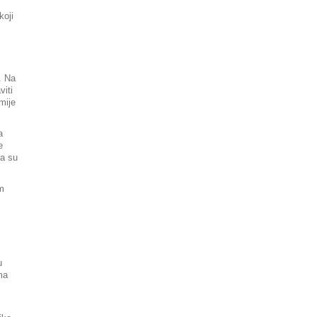
koji
. Na
viti
mije
a
e
ja su
m
u
ma