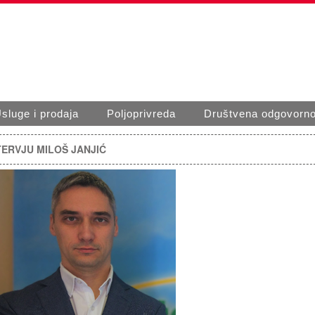
sluge i prodaja
Poljoprivreda
Društvena odgovorno
TERVJU MILOŠ JANJIĆ