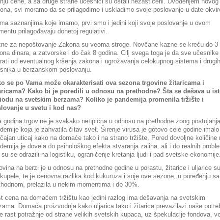
anju cene, a sa druge strane učesnici su ostali nezaštićeni. Uvođenjem novog
ona, svi moramo da se prilagodimo i uskladimo svoje poslovanje u date okvir
ma saznanjima koje imamo, prvi smo i jedini koji svoje poslovanje u ovom
entu prilagođavaju donetoj regulativi.
ne za nepoštovanje Zakona su veoma stroge. Novčane kazne se kreću do 3
iona dinara, a zatvorske i do čak 8 godina. Cilj svega toga je da sve učesnike
rati od eventualnog kršenja zakona i ugrožavanja celokupnog sistema i drugi
snika u berzanskom poslovanju.
o se po Vama može okarakterisati ova sezona trgovine žitaricama i
aricama? Kako bi je poredili u odnosu na prethodne? Šta se dešava u is
iodu na svetskim berzama? Koliko je pandemija promenila tržište i
lovanje u svetu i kod nas?
 godina trgovine je svakako netipična u odnosu na prethodne zbog postojanj
demije koja je zahvatila čitav svet. Širenje virusa je gotovo cele godine imalo
čajan uticaj kako na domaće tako i na strano tržište. Pored dovoljne količine 
demija je dovela do psihološkog efekta stvaranja zaliha, ali i do realnih probl
i su se odrazili na logistiku, ograničenje kretanja ljudi i pad svetske ekonomije
ovina na berzi je u odnosu na prethodne godine u porastu, žitarice i uljarice s
kupele, te je cenovna razlika kod kukuruza i soje ove sezone, u poređenju sa
thodnom, prelazila u nekim momentima i do 30%.
t cena na domaćem tržištu kao jedini razlog ima dešavanja na svetskim
zama. Domaća proizvodnja kako uljarica tako i žitarica prevazilazi naše potre
 je rast potražnje od strane velikih svetskih kupaca, uz špekulacije fondova, v