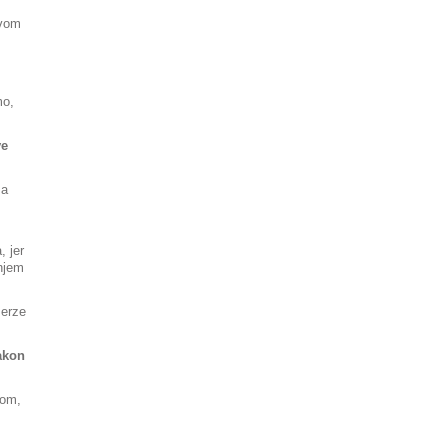
ovom
mo,
ve
 a
 jer
njem
Berze
Zakon
lom,