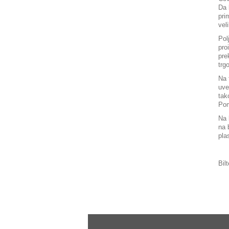
Da 
pri
vel
Pol
pro
pre
trg
Na 
uve
tak
Pom
Na 
na 
pla
Bil