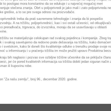
bi to postigao mora konstantno da se edukuje i u najvećoj mogućoj meri
menjuje stečena znanja. Obrt u poljoprivredi je jako mali i zato poljoprivreda ne 
ike greške, a to se pre svega odnosi na proizvođače.
joprivrednik treba da prati savremene tehnologije i znanja da bi pospešio
izvodnju. A na tržištu, poljoprivrednici, kao i svi ostali učesnici, od otkupljivač
ko prerađivača, trgovaca, do izvoznika, moraju da se usavršavaju u oblasti
ovine.
tržištu se materijalizuje celokupan rad svakog pojedinca i kompanije. Zbog to
k i svakog savetujemo da redovno prate dešavanja na tržištu, kako domaće
o i svetskom, kako bi doneli što kvalitetnije odluke o trenutku prodaje svoje r
oć u informisanju i u praćenju tržišta im može pružiti upravo Produktna berz
kraju bih naglasio i pozvao sve ozbiljne tržišne učesnike da se priključe član
berzi, jer će pored kvalitetnih informacija sa tržišta dobiti jedan siguran način 
sman ili kupovinu robe.
ten "Za našu zemlju", broj 96., decembar 2020. godine.