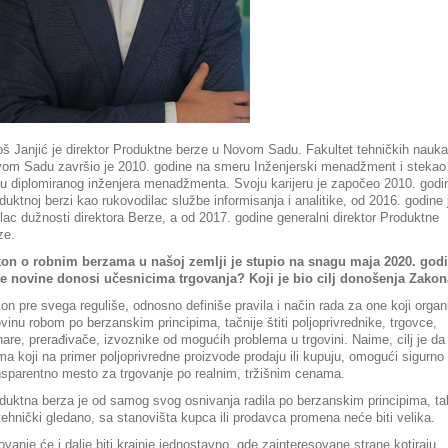
oš Janjić je direktor Produktne berze u Novom Sadu. Fakultet tehničkih nauka
om Sadu završio je 2010. godine na smeru Inženjerski menadžment i stekao
ulu diplomiranog inženjera menadžmenta. Svoju karijeru je započeo 2010. godi
duktnoj berzi kao rukovodilac službe informisanja i analitike, od 2016. godine 
ilac dužnosti direktora Berze, a od 2017. godine generalni direktor Produktne
ze.
on o robnim berzama u našoj zemlji je stupio na snagu maja 2020. godi
e novine donosi učesnicima trgovanja? Koji je bio cilj donošenja Zako
on pre svega reguliše, odnosno definiše pravila i način rada za one koji organ
ovinu robom po berzanskim principima, tačnije štiti poljoprivrednike, trgovce,
nare, prerađivače, izvoznike od mogućih problema u trgovini. Naime, cilj je da
ma koji na primer poljoprivredne proizvode prodaju ili kupuju, omogući sigurno 
nsparentno mesto za trgovanje po realnim, tržišnim cenama.
duktna berza je od samog svog osnivanja radila po berzanskim principima, ta
tehnički gledano, sa stanovišta kupca ili prodavca promena neće biti velika.
ovanje će i dalje biti krajnje jednostavno, gde zainteresovane strane kotiraju