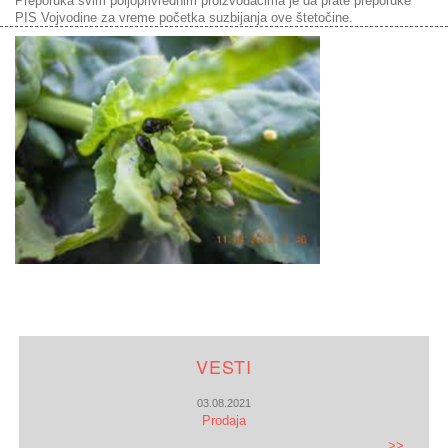
Preporuka svim poljoprivrednim proizvođačima je da prate preporuke
PIS Vojvodine za vreme početka suzbijanja ove štetočine.
VESTI
03.08.2021
Prodaja
>>