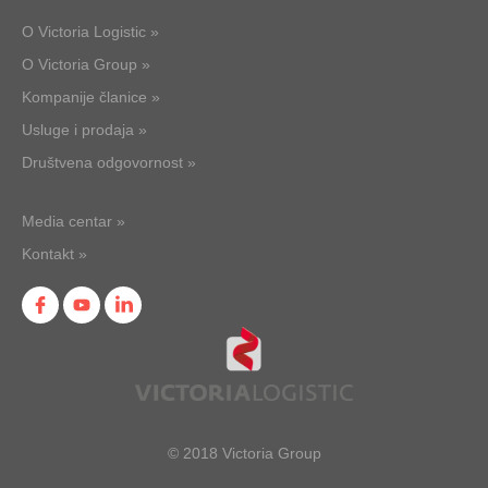
O Victoria Logistic »
O Victoria Group »
Kompanije članice »
Usluge i prodaja »
Društvena odgovornost »
Media centar »
Kontakt »
© 2018 Victoria Group