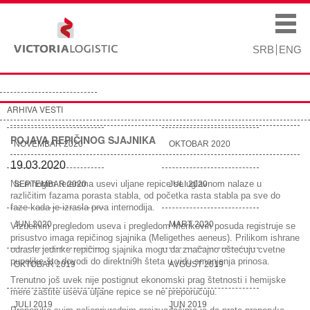
Skip to
Skip to
main
navigation
Main menu
content
SRB
ENG
ARHIVA VESTI
POJAVA REPIČINOG SJAJNIKA
NOVEMBAR 2020
OKTOBAR 2020
19.03.2020
Na mnogim terenima usevi uljane repice se uglavnom nalaze u
SEPTEMBAR 2020
JULI 2020
različitim fazama porasta stabla, od početka rasta stabla pa sve do
faze kada je izrasla prva internodija.
JUN 2020
MART 2020
Vizuelnim pregledom useva i pregledom Merikovih posuda registruje se
prisustvo imaga repičinog sjajnika (Meligethes aeneus). Prilikom ishrane
odrasle jedinke repičinog sjajnika mogu da značajno oštećuju cvetne
pupoljke što dovodi do direktni9h šteta u vidu smanjenja prinosa.
OKTOBAR 2019
AVGUST 2019
Trenutno još uvek nije postignut ekonomski prag štetnosti i hemijske
mere zaštite useva uljane repice se ne preporučuju.
JULI 2019
JUN 2019