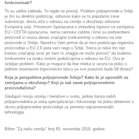
funkcionisati?
To su velike zablude. To nigde ne postoji. Problem poljoprivrede u Srbiji
je što su direktni podsticaji, odnosno kako se to popularno zove
subvencije, dosta niže u odnosu na zemlje u okruženju odnosno
Evropskoj uniji. Primenom Sporazuma o slobodnoj trgovini sa zemljama
EU i CEFTA sporazuma, nema carinske zaštite i time su prehrambeni
proizvodi iz uvoza danas značajno konkurentniji u odnosu na iste
proizvode iz Srbije. Navešću Vam primer da je nivo podsticaja organske
proizvodnje u EU 2,6 puta veći nego u Srbiji. Sreća je naša što nije
krenuo značajniji uvoz jer nam ni „magija ne može pomoći“ da budemo
konkurentni sa ovako niskim podsticajima u odnosu na EU. Ovo je
ozbiljan problem. Kako je moguće da litar mleka iz uvoza na polici u
jednom inostranom trgovinskom lancu sa sve porezom bude 59 dinara?
Koja je perspektiva poljoprivrede Srbije? Kako bi je uporedili sa
zemljama u okruženju? Koji je vaš savet poljoprivrednim
proizvođačima?
Gledajući noviju istoriju i trendove u svetu, jedina šansa naših
poljoprivrednika je uska specijalizacija i fokusiranje na jednu delatnost u
okviru poljoprivredne proizvodnje uz primenu najsavremenijih
tehnologija.
Bilten "Za našu zemlju" broj 83, novembar 2019. godine.