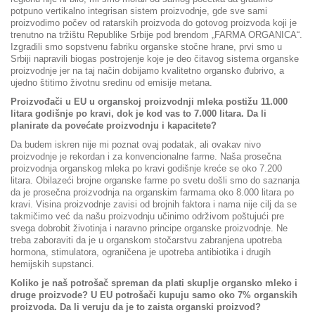
potpuno vertikalno integrisan sistem proizvodnje, gde sve sami
proizvodimo počev od ratarskih proizvoda do gotovog proizvoda koji je
trenutno na tržištu Republike Srbije pod brendom „FARMA ORGANICA“.
Izgradili smo sopstvenu fabriku organske stočne hrane, prvi smo u
Srbiji napravili biogas postrojenje koje je deo čitavog sistema organske
proizvodnje jer na taj način dobijamo kvalitetno organsko đubrivo, a
ujedno štitimo životnu sredinu od emisije metana.
Proizvođači u EU u organskoj proizvodnji mleka postižu 11.000
litara godišnje po kravi, dok je kod vas to 7.000 litara. Da li
planirate da povećate proizvodnju i kapacitete?
Da budem iskren nije mi poznat ovaj podatak, ali ovakav nivo
proizvodnje je rekordan i za konvencionalne farme. Naša prosečna
proizvodnja organskog mleka po kravi godišnje kreće se oko 7.200
litara. Obilazeći brojne organske farme po svetu došli smo do saznanja
da je prosečna proizvodnja na organskim farmama oko 8.000 litara po
kravi. Visina proizvodnje zavisi od brojnih faktora i nama nije cilj da se
takmičimo već da našu proizvodnju učinimo održivom poštujući pre
svega dobrobit životinja i naravno principe organske proizvodnje. Ne
treba zaboraviti da je u organskom stočarstvu zabranjena upotreba
hormona, stimulatora, ograničena je upotreba antibiotika i drugih
hemijskih supstanci.
Koliko je naš potrošač spreman da plati skuplje organsko mleko i
druge proizvode? U EU potrošači kupuju samo oko 7% organskih
proizvoda. Da li veruju da je to zaista organski proizvod?