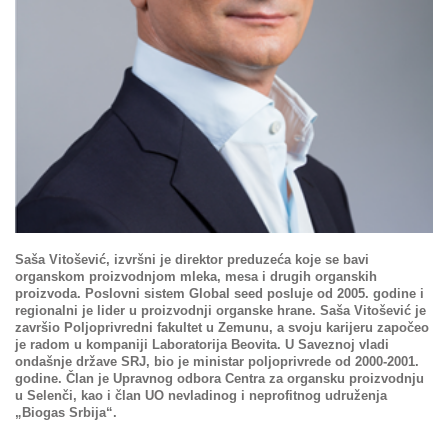
Saša Vitošević, izvršni je direktor preduzeća koje se bavi
organskom proizvodnjom mleka, mesa i drugih organskih
proizvoda. Poslovni sistem Global seed posluje od 2005. godine i
regionalni je lider u proizvodnji organske hrane. Saša Vitošević je
završio Poljoprivredni fakultet u Zemunu, a svoju karijeru započeo
je radom u kompaniji Laboratorija Beovita. U Saveznoj vladi
ondašnje države SRJ, bio je ministar poljoprivrede od 2000-2001.
godine. Član je Upravnog odbora Centra za organsku proizvodnju
u Selenči, kao i član UO nevladinog i neprofitnog udruženja
„Biogas Srbija“.