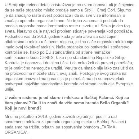
U Srbiji nije rađeno detaljno istraživanje po ovom osnovu, ali je činjenica
da se naše organsko mleko prodaje samo u Srbiji i Crnoj Gori. Sigurno
je da značajno raste svest potrošača i da su sve više informisani o
značaju upotrebe organske hrane. Ne treba zanemariti podatak da
prodaja organske hrane konstantno raste u svetu, a i Srbija je deo tog
sveta. Naravno da je najveći problem sticanje poverenja kod potrošača.
Podsetiću vas da 2013. godine kada je bila afera sa sadržajem
aflatoksina u mleku u čitavom regionu, jedino naše organsko mleko nije
imalo ovaj toksin-aflatoksin. Naša organska poljoprivreda i stočarstvo
kontroliše se, kako po EU standardima od strane nemačke
sertifikacione kuće CERES, tako i po standardima Republike Srbije.
Kontrola je rigorozna i detaljna i čak i da neko želi da prevari potrošača,
to je praktično nemoguće uraditi. Verujte da nimalo nije lako zaslužiti da
na proizvodima možete staviti ovaj znak. Postojanje ovog znaka na
organskim proizvodima garancija je potrošačima da su proizvođači
podvrgnuti najvišim standardima kontrole od strane institucija Evropske
unije.
U
vašem sistemu je od skoro i mlekara u Bačkoj Palanci. Koji su
Vam planovi? Da li to znači da više nema brenda Bello Organik?
Koji je novi brend?
Mi smo početkom 2019. godine završili izgradnju i pustili u rad
savremenu mlekaru za preradu organskog mleka u Bačkoj Palanci i
sada smo na tržištu prisutni sa sopstvenim brendom „FARMA
ORGANICA“.