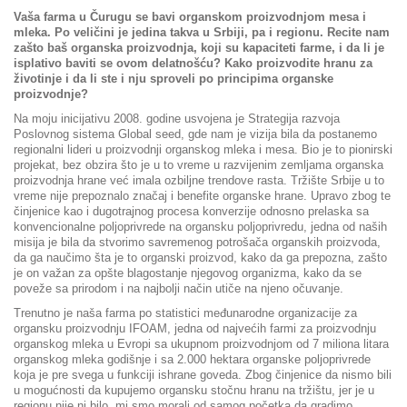
Vaša farma u Čurugu se bavi organskom proizvodnjom mesa i
mleka. Po veličini je jedina takva u Srbiji, pa i regionu. Recite nam
zašto baš organska proizvodnja, koji su kapaciteti farme, i da li je
isplativo baviti se ovom delatnošću? Kako proizvodite hranu za
životinje i da li ste i nju sproveli po principima organske
proizvodnje?
Na moju inicijativu 2008. godine usvojena je Strategija razvoja
Poslovnog sistema Global seed, gde nam je vizija bila da postanemo
regionalni lideri u proizvodnji organskog mleka i mesa. Bio je to pionirski
projekat, bez obzira što je u to vreme u razvijenim zemljama organska
proizvodnja hrane već imala ozbiljne trendove rasta. Tržište Srbije u to
vreme nije prepoznalo značaj i benefite organske hrane. Upravo zbog te
činjenice kao i dugotrajnog procesa konverzije odnosno prelaska sa
konvencionalne poljoprivrede na organsku poljoprivredu, jedna od naših
misija je bila da stvorimo savremenog potrošača organskih proizvoda,
da ga naučimo šta je to organski proizvod, kako da ga prepozna, zašto
je on važan za opšte blagostanje njegovog organizma, kako da se
poveže sa prirodom i na najbolji način utiče na njeno očuvanje.
Trenutno je naša farma po statistici međunarodne organizacije za
organsku proizvodnju IFOAM, jedna od najvećih farmi za proizvodnju
organskog mleka u Evropi sa ukupnom proizvodnjom od 7 miliona litara
organskog mleka godišnje i sa 2.000 hektara organske poljoprivrede
koja je pre svega u funkciji ishrane goveda. Zbog činjenice da nismo bili
u mogućnosti da kupujemo organsku stočnu hranu na tržištu, jer je u
regionu nije ni bilo, mi smo morali od samog početka da gradimo