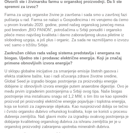
Otvorili ste i živinarsku farmu u organskoj proizvodnji. Da li ste
spremni za izvoz?
Farma za uzgoj organske živine je završena i sada smo u završnoj fazi
puštanja u rad. Farma se nalazi u Gospođincima i mi verujemo da ćemo
u prvom kvartalu 2020. godine, pored našeg organskog junećeg mesa
pod brendom „BIO PANON“, potrošačima u Srbiji ponuditi i organsko
pileće meso najvišeg kvaliteta i davno zaboravljenog ukusa piletine iz
slobodnog uzgoja, a još plus i organic. Za sada ne razmišljamo o izvozu
već samo o tržištu Srbije.
Zaokružen ciklus rada vašeg sistema predstavlja i energana na
biogas. Ujedno ste i prodavac električne energije. Koji je značaj
primene obnovljivih izvora energije?
U sklopu globalne inicijative za smanjenje emisije štetnih gasova i
efekta staklene bašte, kao i radi očuvanja zdrave životne sredine,
Global Seed je izgradio biogas postrojenje za proizvodnju energije
dobijene iz obnovljivih izvora energije putem anaerobne digestije. Ovo je
među prvim izgrađenim postrojenjima u Srbiji ovog tipa. Naše biogas
postrojenje ima instalisanu snagu od 1,2 MW, s tim što se kao sporedni
proizvod pri proizvodnji električne energije pojavljuje i toplotna energija,
koja se koristi za zagrevanje objekata. Kao nusproizvod dobija se tečno
i čvrsto organsko đubrivo vrhunskog kvaliteta, koje se koristi u procesu
đubrenja zemljišta. Naš glavni motiv za izgradnju ovakvog postrojenja je
dobijanje kvalitetnog organskog đubriva za ishranu zemljišta jer je u
organskoj proizvodnji zabranjena upotreba mineralnih đubriva.