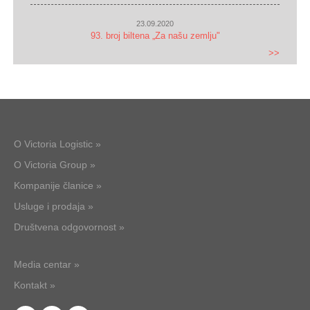
23.09.2020
93. broj biltena „Za našu zemlju"
>>
O Victoria Logistic »
O Victoria Group »
Kompanije članice »
Usluge i prodaja »
Društvena odgovornost »
Media centar »
Kontakt »