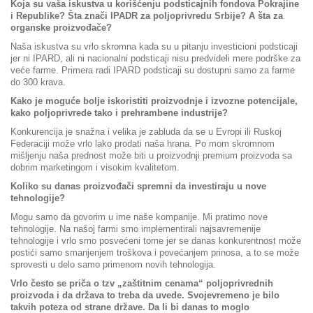
Koja su vaša iskustva u korišćenju podsticajnih fondova Pokrajine
i Republike? Šta znači IPADR za poljoprivredu Srbije? A šta za
organske proizvođače?
Naša iskustva su vrlo skromna kada su u pitanju investicioni podsticaji
jer ni IPARD, ali ni nacionalni podsticaji nisu predvideli mere podrške za
veće farme. Primera radi IPARD podsticaji su dostupni samo za farme
do 300 krava.
Kako je moguće bolje iskoristiti proizvodnje i izvozne potencijale,
kako poljoprivrede tako i prehrambene industrije?
Konkurencija je snažna i velika je zabluda da se u Evropi ili Ruskoj
Federaciji može vrlo lako prodati naša hrana. Po mom skromnom
mišljenju naša prednost može biti u proizvodnji premium proizvoda sa
dobrim marketingom i visokim kvalitetom.
Koliko su danas proizvođači spremni da investiraju u nove
tehnologije?
Mogu samo da govorim u ime naše kompanije. Mi pratimo nove
tehnologije. Na našoj farmi smo implementirali najsavremenije
tehnologije i vrlo smo posvećeni tome jer se danas konkurentnost može
postići samo smanjenjem troškova i povećanjem prinosa, a to se može
sprovesti u delo samo primenom novih tehnologija.
Vrlo često se priča o tzv „zaštitnim cenama“ poljoprivrednih
proizvoda i da država to treba da uvede. Svojevremeno je bilo
takvih poteza od strane države. Da li bi danas to moglo