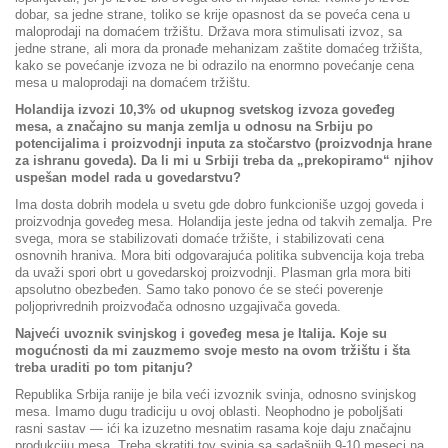
dobar, sa jedne strane, toliko se krije opasnost da se poveća cena u
maloprodaji na domaćem tržištu. Država mora stimulisati izvoz, sa
jedne strane, ali mora da pronađe mehanizam zaštite domaćeg tržišta,
kako se povećanje izvoza ne bi odrazilo na enormno povećanje cena
mesa u maloprodaji na domaćem tržištu.
Holandija izvozi 10,3% od ukupnog svetskog izvoza goveđeg
mesa, a značajno su manja zemlja u odnosu na Srbiju po
potencijalima i proizvodnji inputa za stočarstvo (proizvodnja hrane
za ishranu goveda). Da li mi u Srbiji treba da „prekopiramo“ njihov
uspešan model rada u govedarstvu?
Ima dosta dobrih modela u svetu gde dobro funkcioniše uzgoj goveda i
proizvodnja goveđeg mesa. Holandija jeste jedna od takvih zemalja. Pre
svega, mora se stabilizovati domaće tržište, i stabilizovati cena
osnovnih hraniva. Mora biti odgovarajuća politika subvencija koja treba
da uvaži spori obrt u govedarskoj proizvodnji. Plasman grla mora biti
apsolutno obezbeđen. Samo tako ponovo će se steći poverenje
poljoprivrednih proizvođača odnosno uzgajivača goveda.
Najveći uvoznik svinjskog i goveđeg mesa je Italija. Koje su
mogućnosti da mi zauzmemo svoje mesto na ovom tržištu i šta
treba uraditi po tom pitanju?
Republika Srbija ranije je bila veći izvoznik svinja, odnosno svinjskog
mesa. Imamo dugu tradiciju u ovoj oblasti. Neophodno je poboljšati
rasni sastav — ići ka izuzetno mesnatim rasama koje daju značajnu
produkciju mesa. Treba skratiti tov svinja sa sadašnjih 9-10 meseci na