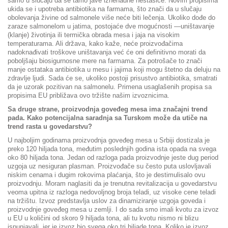
samo u slučaju da se tamo jave iznenadne nestašice. Novim propisima
ukida se i upotreba antibiotika na farmama, što znači da u slučaju
obolevanja živine od salmonele više neće biti lečenja. Ukoliko dođe do
zaraze salmonelom u jatima, postojaće dve mogućnosti —uništavanje
(klanje) životinja ili termička obrada mesa i jaja na visokim
temperaturama. Ali država, kako kaže, neće proizvođačima
nadoknađivati troškove uništavanja već će oni definitivno morati da
poboljšaju biosigurnosne mere na farmama. Za potrošače to znači
manje ostataka antibiotika u mesu i jajima koji mogu štetno da deluju na
zdravlje ljudi. Sada će se, ukoliko postoji prisustvo antibiotika, smatrati
da je uzorak pozitivan na salmonelu. Primena usaglašenih propisa sa
propisima EU približava ovo tržište našim izvoznicima.
Sa druge strane, proizvodnja goveđeg mesa ima značajni trend
pada. Kako potencijalna saradnja sa Turskom može da utiče na
trend rasta u govedarstvu?
U najboljim godinama proizvodnja goveđeg mesa u Srbiji dostizala je
preko 120 hiljada tona, međutim poslednjih godina ista opada na svega
oko 80 hiljada tona. Jedan od razloga pada proizvodnje jeste dug period
uzgoja uz nesiguran plasman. Proizvođače su često puta uslovljavali
niskim cenama i dugim rokovima plaćanja, što je destimulisalo ovu
proizvodnju. Moram naglasiti da je trenutna revitalizacija u govedarstvu
veoma upitna iz razloga nedovoljnog broja teladi, uz visoke cene teladi
na tržištu. Izvoz predstavlja uslov za dinamiziranje uzgoja goveda i
proizvodnje goveđeg mesa u zemlji. I do sada smo imali kvotu za izvoz
u EU u količini od skoro 9 hiljada tona, ali tu kvotu nismo ni blizu
ispunjavali, jer je izvoz bio svega oko tri hiljade tona. Koliko je izvoz