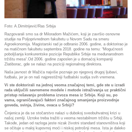
Foto: A.Dimitrijević/Ras Srbija
Razgovarali smo sa dr Miloradom Mažićem, koji je završio osnovne
studije na Poljoprivrednom fakultetu u Novom Sadu na smeru
Agroekonomija. Magistarski rad je odbranio 2006. godine, a doktorirao je
na matičnom fakultetu septembra 2018. godine na temu: “Mogućnosti
poboljšanja konkurentske pozicije Republike Srbije na međunarodnom
tržištu mesa“.Od 2006. godine zaposlen je u domaćoj kompaniji
Zlatiborac, gde se nalazi na poziciji regionalnog direktora.
Naša javnost dr Mažića najviše poznaje po njegovoj drugoj ljubavi,
fudbalu, jer je on naš najprestižniji fudbalski sudija svih vremena.
Vi ste doktorirali na jednoj veoma značajnoj temi, gde ste u izradi
rada uključili savremene modele i metode istraživanja uz praktični
pristup rešavanju problema izvoza mesa iz Srbije. Koji su, po
vama, ograničavajući faktori značajnog smanjenja proizvodnje
goveda, svinja, živine, ovaca u Srbiji?
Činjenica je da se stočarstvo nalazi u dubokoj sveobuhvatnoj krizi u
našoj zemlji. Uzroke treba tražiti u veoma nestabilnom tržištu u Srbiji.
Takođe, jedan od razloga jeste nizak životni standard stanovništva koji
se očituje u maloj kupovnoj moći i niskoj potrošnji mesa. Ista je daleko