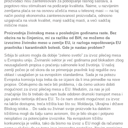
proizvođači nisu zainteresovani za poboljšanje rasnog sastava, a
pogotovo nisu stimulisani na podizanje kvaliteta. Naime, u razvijenim
zemljama plaća se na osnovu učešća mesa u telesnoj masi — na taj
način postoji ekonomska zainteresovanost proizvođača, odnosno
uzgajivača na visok kvalitet, manji sadržaj masti, a veći sadržaj
mišićne mase.
Proizvodnja živinskog mesa u poslednjim godinama raste. Bez
obzira na tu činjenicu, mi za razliku od BiH, ne možemo da
izvozimo živinsko meso u zemlje EU, iz razloga nepoštovanja EU
pravilnika i karantinskih bolesti. Gde je nastao problem?
Srbija bi uskoro mogla da dobije “zeleno svetlo” za izvoz pilećeg mesa
u Evropsku uniju. Živinarski sektor je već godinama pod blokadom zbog
neusaglašenih propisa o praćenju salmonele kod životinja. U našoj
zemlji počeo je od skora da se primenjuje pravilnik koji reguliše ovu
oblast i usaglašen je sa evropskim standardima. Sada je na potezu
Evropska komisija koja treba da se izjasni da li ima primedbe na nove
propise. Očekujemo da neće biti problema, i da ćemo uskoro dobiti
mogućnost za izvoz pilećeg mesa u EU. Međutim, za nas je još
značajnije što bi trebalo da nam bude odobren drumski transport mesa i
jaja preko teritorija država EU. To će nam otvoriti mogućnost za izvoz
na lakše dostupna, treća tržišta kao što su: Moldavija, Ukrajina i države
Bliskog istoka… Do sada su živinari svoje proizvode ka dalekim
tržištima mogli da šalju samo avionom, što je bilo skupo i potpuno
neisplativo za potencijalne izvoznike. Na evropskom tržištu
konkurencija je velika, tako da bismo na izvoz u EU mogli da računamo