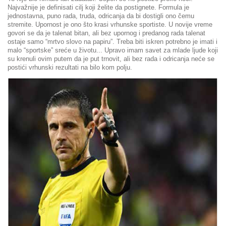
Najvažnije je definisati cilj koji želite da postignete. Formula je
jednostavna, puno rada, truda, odricanja da bi dostigli ono čemu
stremite. Upornost je ono što krasi vrhunske sportiste. U novije vreme
govori se da je talenat bitan, ali bez upornog i predanog rada talenat
ostaje samo “mrtvo slovo na papiru”. Treba biti iskren potrebno je imati i
malo “sportske” sreće u životu... Upravo imam savet za mlade ljude koji
su krenuli ovim putem da je put trnovit, ali bez rada i odricanja neće se
postići vrhunski rezultati na bilo kom polju.