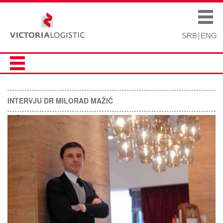
Skip to
Skip to
main
navigation
Main menu
content
SRB
ENG
INTERVJU DR MILORAD MAŽIĆ