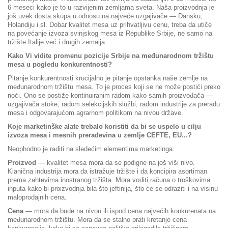
6 meseci kako je to u razvijenim zemljama sveta. Naša proizvodnja je
još uvek dosta skupa u odnosu na najveće uzgajivače — Dansku,
Holandiju i sl. Dobar kvalitet mesa uz prihvatljivu cenu, treba da utiče
na povećanje izvoza svinjskog mesa iz Republike Srbije, ne samo na
tržište Italije već i drugih zemalja.
Kako Vi vidite promenu pozicije Srbije na međunarodnom tržištu
mesa u pogledu konkurentnosti?
Pitanje konkurentnosti krucijalno je pitanje opstanka naše zemlje na
međunarodnom tržištu mesa. To je proces koji se ne može postići preko
noći. Ono se postiže kontinuiranim radom kako samih proizvođača —
uzgajivača stoke, radom selekcijskih službi, radom industrije za preradu
mesa i odgovarajućom agrarnom politikom na nivou države.
Koje marketinške alate trebalo koristiti da bi se uspelo u cilju
izvoza mesa i mesnih prerađevina u zemlje CEFTE, EU...?
Neophodno je raditi na sledećim elementima marketinga:
Proizvod
— kvalitet mesa mora da se podigne na još viši nivo.
Klanična industrija mora da istražuje tržište i da koncipira asortiman
prema zahtevima inostranog tržišta. Mora voditi računa o troškovima
inputa kako bi proizvodnja bila što jeftinija, što će se odraziti i na visinu
maloprodajnih cena.
Cena
— mora da bude na nivou ili ispod cena najvećih konkurenata na
međunarodnom tržištu. Mora da se stalno prati kretanje cena