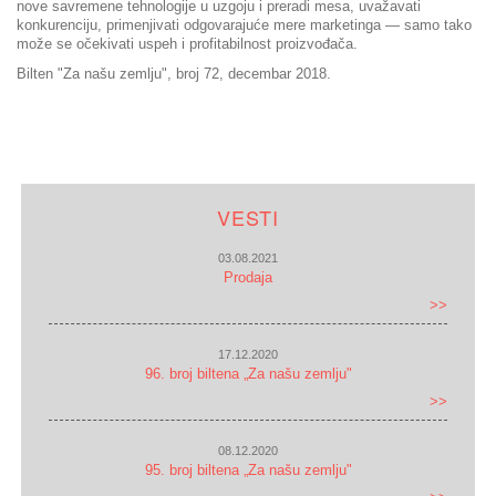
nove savremene tehnologije u uzgoju i preradi mesa, uvažavati
konkurenciju, primenjivati odgovarajuće mere marketinga — samo tako
može se očekivati uspeh i profitabilnost proizvođača.
Bilten "Za našu zemlju", broj 72, decembar 2018.
VESTI
03.08.2021
Prodaja
>>
17.12.2020
96. broj biltena „Za našu zemlju"
>>
08.12.2020
95. broj biltena „Za našu zemlju"