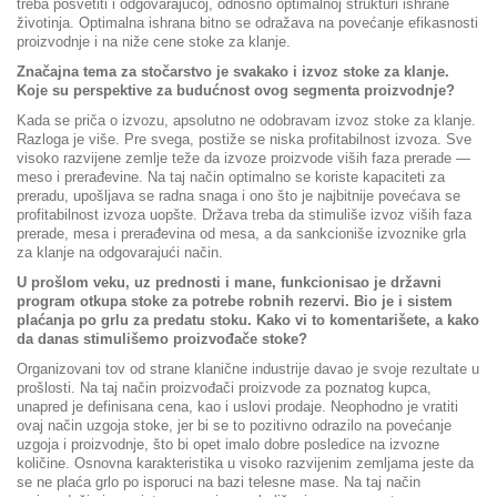
treba posvetiti i odgovarajućoj, odnosno optimalnoj strukturi ishrane
životinja. Optimalna ishrana bitno se odražava na povećanje efikasnosti
proizvodnje i na niže cene stoke za klanje.
Značajna tema za stočarstvo je svakako i izvoz stoke za klanje.
Koje su perspektive za budućnost ovog segmenta proizvodnje?
Kada se priča o izvozu, apsolutno ne odobravam izvoz stoke za klanje.
Razloga je više. Pre svega, postiže se niska profitabilnost izvoza. Sve
visoko razvijene zemlje teže da izvoze proizvode viših faza prerade —
meso i prerađevine. Na taj način optimalno se koriste kapaciteti za
preradu, upošljava se radna snaga i ono što je najbitnije povećava se
profitabilnost izvoza uopšte. Država treba da stimuliše izvoz viših faza
prerade, mesa i prerađevina od mesa, a da sankcioniše izvoznike grla
za klanje na odgovarajući način.
U prošlom veku, uz prednosti i mane, funkcionisao je državni
program otkupa stoke za potrebe robnih rezervi. Bio je i sistem
plaćanja po grlu za predatu stoku. Kako vi to komentarišete, a kako
da danas stimulišemo proizvođače stoke?
Organizovani tov od strane klanične industrije davao je svoje rezultate u
prošlosti. Na taj način proizvođači proizvode za poznatog kupca,
unapred je definisana cena, kao i uslovi prodaje. Neophodno je vratiti
ovaj način uzgoja stoke, jer bi se to pozitivno odrazilo na povećanje
uzgoja i proizvodnje, što bi opet imalo dobre posledice na izvozne
količine. Osnovna karakteristika u visoko razvijenim zemljama jeste da
se ne plaća grlo po isporuci na bazi telesne mase. Na taj način