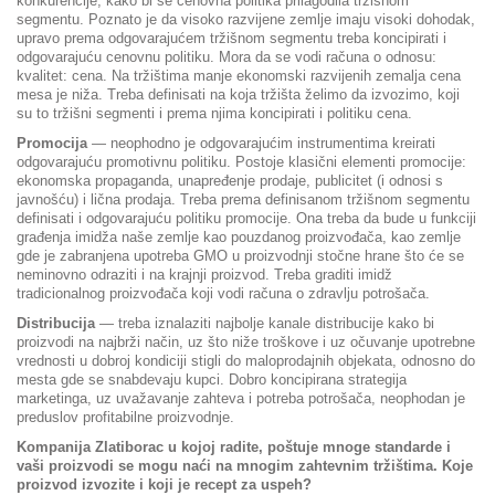
konkurencije, kako bi se cenovna politika prilagodila tržišnom
segmentu. Poznato je da visoko razvijene zemlje imaju visoki dohodak,
upravo prema odgovarajućem tržišnom segmentu treba koncipirati i
odgovarajuću cenovnu politiku. Mora da se vodi računa o odnosu:
kvalitet: cena. Na tržištima manje ekonomski razvijenih zemalja cena
mesa je niža. Treba definisati na koja tržišta želimo da izvozimo, koji
su to tržišni segmenti i prema njima koncipirati i politiku cena.
Promocija
— neophodno je odgovarajućim instrumentima kreirati
odgovarajuću promotivnu politiku. Postoje klasični elementi promocije:
ekonomska propaganda, unapređenje prodaje, publicitet (i odnosi s
javnošću) i lična prodaja. Treba prema definisanom tržišnom segmentu
definisati i odgovarajuću politiku promocije. Ona treba da bude u funkciji
građenja imidža naše zemlje kao pouzdanog proizvođača, kao zemlje
gde je zabranjena upotreba GMO u proizvodnji stočne hrane što će se
neminovno odraziti i na krajnji proizvod. Treba graditi imidž
tradicionalnog proizvođača koji vodi računa o zdravlju potrošača.
Distribucija
— treba iznalaziti najbolje kanale distribucije kako bi
proizvodi na najbrži način, uz što niže troškove i uz očuvanje upotrebne
vrednosti u dobroj kondiciji stigli do maloprodajnih objekata, odnosno do
mesta gde se snabdevaju kupci. Dobro koncipirana strategija
marketinga, uz uvažavanje zahteva i potreba potrošača, neophodan je
preduslov profitabilne proizvodnje.
Kompanija Zlatiborac u kojoj radite, poštuje mnoge standarde i
vaši proizvodi se mogu naći na mnogim zahtevnim tržištima. Koje
proizvod izvozite i koji je recept za uspeh?