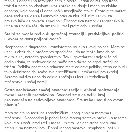
manja u odnosu na razvijene zemlje sveta. Jedan od razloga treba
tražiti u nerealno visokom uvozu stoke za klanje i mesa po niskim
cenama, koje obaraju i cene naših uzgajivača stoke. Često puta pariteti
cena stoke za klanje i osnovnih hraniva nisu bili stimulativni za
proizvođače da povećaju svoj tov. Ekonomska nemotivisanost takođe
utiče na uzgajivače, da smanjuju tov i proizvodnju uopšte.
Šta bi se moglo reći o dugoročnoj strategiji i predvidljivoj politici
u ovom sektoru poljoprivrede?
Neophodna je dugoročna i konzistentna politika u ovoj oblasti. Mora se
uzeti u obzir da je stočarstvo specifično i da ne može brzo da se
revitalizuje, naročito govedarstvo. Tov u govedarstvu traje više od
godinu dana, te proizvodnja ne može brzo da se prilagodi tražnji na
tržištu. Politika podsticaja odnosno mere agrarne politike, treba da budu
tako definisane da uvaže sve specifičnosti u stočarskoj proizvodnji.
Agrarna politika treba da odigra značajnu ulogu u revitalizaciji
stočarstva u našoj zemlji.
Često naglašavate značaj standardizacije u oblasti proizvodnje
mesa i mesnih prerađevina. Svedoci smo da veliki broj
proizvođača ne zadovoljava standarde. Šta treba uraditi po ovom
pitanju?
Mora se stalno raditi na zootehničkim i zoogijenskim merama u
stočarstvu. Neophodno je poboljšanje rasnog sastava stoke, ka rasama
koje imaju veću produkciju mesa i mleka. Meleze treba apsolutno
smanjiti na najmanji broj. Pored rasnog sastava, neophodnu pažnju