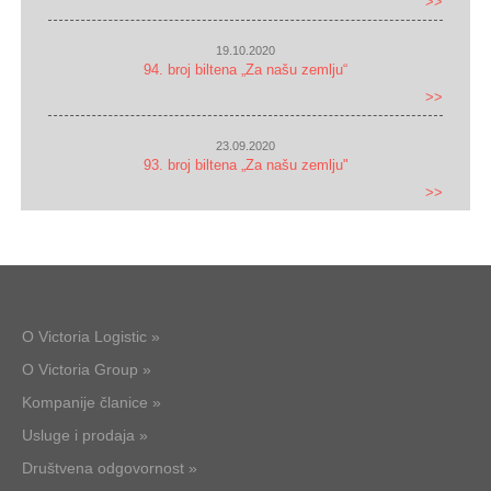
>>
19.10.2020
94. broj biltena „Za našu zemlju“
>>
23.09.2020
93. broj biltena „Za našu zemlju"
>>
O Victoria Logistic »
O Victoria Group »
Kompanije članice »
Usluge i prodaja »
Društvena odgovornost »