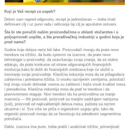
Koji je Vaš recept za uspeh?
Delom sam napred odgovorio, recept je jednostavan — treba imati
definisani cilj i uz puno rada i odricanja taj cilj je apsolutno ostvariv.
Šta bi ste poručili našim proizvođačima u oblasti stočarstva i u
poljoprivredi uopšte, a šta prerađivačkoj industriji u godini koja je
pred nama?
Godine koje dolaze neće biti lake. Proizvođači moraju da prate nove
trendove na tržištu, da budu spremni na izazove, da prate nove
tehnologije u proizvodnji, da usavršavaju svoja znanja, da se stalno
edukuju, da prate konkurse od strane odgovarajućih finansijskih
institucija kako bi došli do finansijskih sredstava koje će uložiti u
inoviranje svoje proizvodnje. Klanična industrija mora da se prilagođava
zahtevima i potrebama tržišta. U visoko razvijenim zemljama, potrošači
koji imaju visoki dohodak veoma su zahtevni i traže visok kvalitet mesa
i prerađevina. Klanična industrija mora da prati te trendove i da
pravovremeno reaguje. Novi trendovi idu ka proizvodima sa manje
masnoća — liht proizvodi, proizvodi sa manjim sadržajem natrijuma
(soli), proizvodi od najkvalitetnijih delova mesa, paštete sa raznim
ukusima i sl. Sve više se priča o organskom uzgoju grla, tako da
organski proizvodi moraju da se favorizuju ka određenim segmentima
potrošača.
Dakle, izazova ima puno, treba pratiti i analizirati tržište, primenjivati