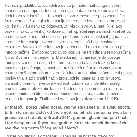
Kompanija Zlatiborac opredelila se za primenu marketinga u svom
konceptu i nastupu na tržište. Intencija je da se izvoze proizvodi sa
dodatnom vrednošću — to znači ne izvoz mesa već proizvoda viših
faza prerade. Strategija kompanije jeste da se izvoze trajni proizvodi
koji imaju višu cenu uz odgovarajući visok nivo kvaliteta. Nije lako
ostvariti izvoz u velikoj konkurenciji ali opredeljenje za visok kvalitet uz
primenu savremene tehnologije i predanost svih zaposlenih, garancija
su da će kompanija povećati izvoz i ostvariti još bolje poslovne
rezultate. Svako tržište ima svoje osobenosti i mora mu se pristupiti s
mnogo pažnje. Zlatiborac već dugo posluje na tržištima u regionu (Crna
Gora, Bosna i Hercegovina, Makedonija) i činjenica je da postoje
mnoge sličnosti sa našim tržištem, u pogledu kulturološkog koda i
obrazaca ponašanja, ali postoje i razlike. Ono što je univerzalno u
nastupu našeg brenda na svim tržištima su postulati našeg sveukupnog
poslovanja: tradicionalni način proizvodnje, generacijsko iskustvo,
planinsko poreklo i sve ove vrednosti utkane su u identitet našeg
brenda i čine stub komunikacije. Trudimo se, uporni smo i inatni, da
ukuse i mirise naših proizvoda donesemo i na kraj sveta. U ovom
trenutku kompanija Zlatiborac izvozi svoje proizvode na 11 tržišta.
Dr Mažiću, pored Vašeg posla, veoma ste uspešni i u svetu sporta.
Elitni ste sudija UEFA od pre 6 godina, bili ste sudija na Svetskom
prvenstvu u fudbalu u Brazilu 2014. godine, glavni sudija u finalu
Lige šampiona u Kijevu ove godine. Kako ste uspeli da povežete
ova dva segmenta Vašeg rada i života?
To nije bio nimalo lak zadatak. Uspeh se ne postiže preko noći.