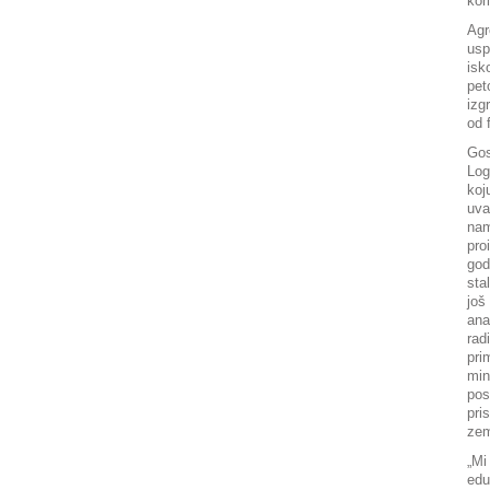
kor
Agr
usp
isk
pet
izg
od 
Gos
Log
ko
uva
nam
pro
god
sta
još
ana
rad
pri
min
pos
pri
zem
„Mi
edu