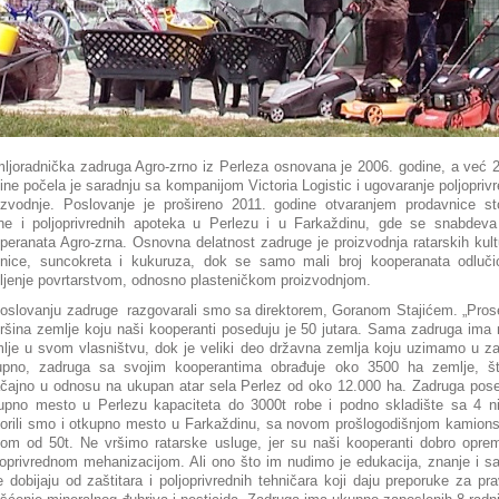
ljoradnička zadruga Agro-zrno iz Perleza osnovana je 2006. godine, a već 
ine počela je saradnju sa kompanijom Victoria Logistic i ugovaranje poljopriv
izvodnje. Poslovanje je prošireno 2011. godine otvaranjem prodavnice s
ne i poljoprivrednih apoteka u Perlezu i u Farkaždinu, gde se snabdev
peranata Agro-zrna. Osnovna delatnost zadruge je proizvodnja ratarskih kult
nice, suncokreta i kukuruza, dok se samo mali broj kooperanata odluči
ljenje povrtarstvom, odnosno plasteničkom proizvodnjom.
oslovanju zadruge razgovarali smo sa direktorem, Goranom Stajićem. „Pro
ršina zemlje koju naši kooperanti poseduju je 50 jutara. Sama zadruga ima
lje u svom vlasništvu, dok je veliki deo državna zemlja koju uzimamo u z
pno, zadruga sa svojim kooperantima obrađuje oko 3500 ha zemlje, št
čajno u odnosu na ukupan atar sela Perlez od oko 12.000 ha. Zadruga pos
upno mesto u Perlezu kapaciteta do 3000t robe i podno skladište sa 4 n
orili smo i otkupno mesto u Farkaždinu, sa novom prošlogodišnjom kamio
om od 50t. Ne vršimo ratarske usluge, jer su naši kooperanti dobro oprem
joprivrednom mehanizacijom. Ali ono što im nudimo je edukacija, znanje i s
e dobijaju od zaštitara i poljoprivrednih tehničara koji daju preporuke za pra