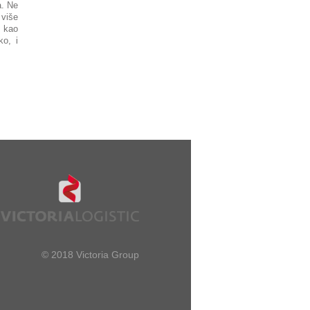
a. Ne
 više
i kao
o, i
© 2018 Victoria Group