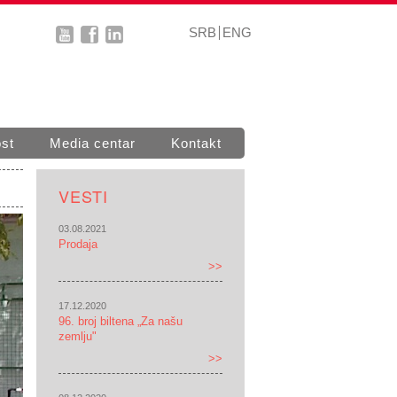
SRB
ENG
st
Media centar
Kontakt
VESTI
03.08.2021
Prodaja
>>
17.12.2020
96. broj biltena „Za našu
zemlju"
>>