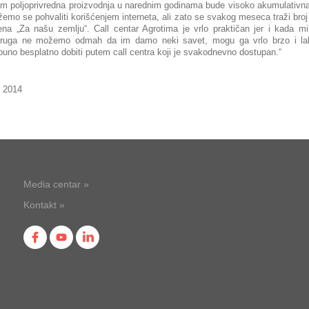
im poljoprivredna proizvodnja u narednim godinama bude visoko akumulativn
emo se pohvaliti korišćenjem interneta, ali zato se svakog meseca traži broj
tena „Za našu zemlju“. Call centar Agrotima je vrlo praktičan jer i kada m
ruga ne možemo odmah da im damo neki savet, mogu ga vrlo brzo i lak
puno besplatno dobiti putem call centra koji je svakodnevno dostupan.“
 2014
Media centar »
Kontakt »