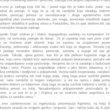
išćenje mineralnog đubriva i pesticida. Zadruga ima ukupno zaposlenih 8 radni
o-zrno je zadruga koja želi da, i pored toga što je kako kažu „mala“, na
ešno da posluje. S toga im je cilj da zemljište koje obrađuju maksim
oriste, povećaju prinose uz navodnjavanje i druge agrotehničke mer
ogodišnji plan investicija obuhvata, pre svega, povećanje skladišnih kapac
radnjom skladišta ili podnog silosa u Farkaždinu, što će ipak direktno biti za
finansijske situacije zadruge.
podin Stajić istakao je i stalnu, dugogodišnju saradnju sa kompanijom Vic
istic od osnivanja zadruge do danas. „To je saradnja koja nam puno znač
ju se možemo uvek osloniti, koja se zasniva na uzajamnom povere
žavanju, poštovanju i održavanju svake reči koja se dogovori. Victoria Log
 prodaje mineralno đubrivo, pesticide, semena, a kupuje od nas go
izvode. Takođe, njena pomoć, kao što je bila prilikom kupovine vage p
ine, koju ćemo otplatiti kroz repromaterijal potpuno beskamatno, pomaže n
lno unapređujemo svoje poslovanje. Verujemo da će ta saradnja u budućnosti
 bolja i veća. Prostor za unapređenje vidimo u jako bitnim oblastima, a 
liza zemljišta i sledljivost u poljoprivredi. Većina naših kooperanata, nažalost,
ila analizu zemljišta niti vodi knjigu polja, zbog čega prave različite grešk
mer, naše zemljište je bogato kalijumom, a oni na njemu i dalje prime
eralno đubrivo sa kalijumom zbog čega se javlja suvišak kalijuma u zemlji, 
ledica prinosi su lošiji. Nezadovoljstvo poljoprivrednih proizvođača je
sutno, a uz sve to tu je i činjnica sa se ovakvim radom pogoršava kva
ljišta za narednu setvu.“
 smo zainteresovani za organizaciju prezentacija Agrotima, na kojoj b
kacijom ukazali na moguće greške i propuste, kao i načine kako da ih ispr