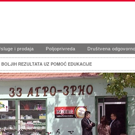
sluge i prodaja
Poljoprivreda
Društvena odgovorno
 BOLJIH REZULTATA UZ POMOĆ EDUKACIJE