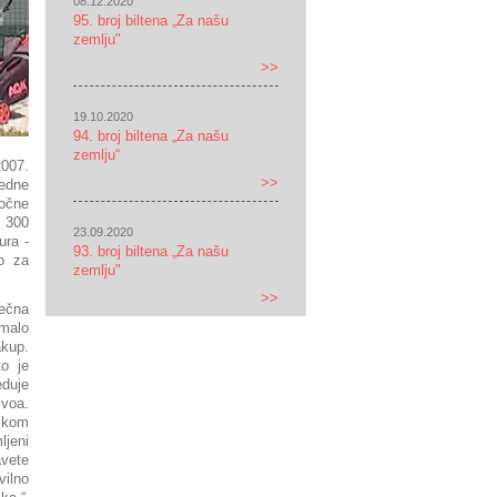
08.12.2020
95. broj biltena „Za našu
zemlju"
>>
19.10.2020
94. broj biltena „Za našu
zemlju“
2007.
>>
redne
točne
a 300
23.09.2020
ura -
93. broj biltena „Za našu
o za
zemlju"
>>
sečna
 malo
akup.
o je
eduje
ivoa.
nskom
ljeni
avete
vilno