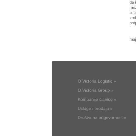
da 
mož
bil
zad
pot
maj
O Victoria Logistic »
O Victoria Group »
Kompanije članice »
Usluge i prodaja »
Društvena odgovornost »