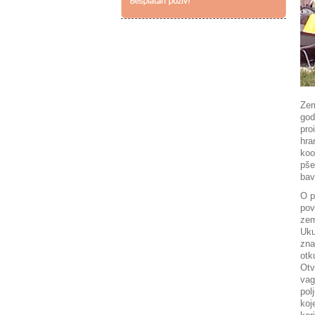
Zem
god
pro
hra
koo
pše
bav
O p
pov
zem
Uku
zna
otk
Otv
vag
pol
koj