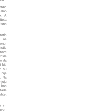
ka.“
stavi
alno
e. A
iteta
visno
toria
i, na
nju,
istic
tove
rošle
am da
 biti
to su
 nije
e. Na
njuju
a kao
 tada
litet
i im
ave i