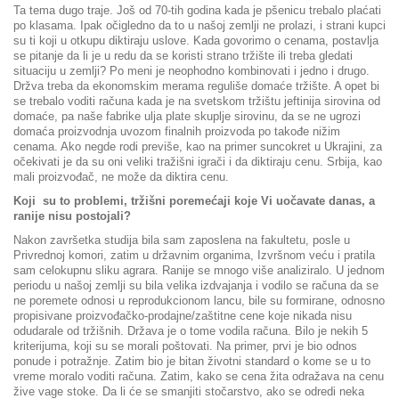
Ta tema dugo traje. Još od 70-tih godina kada je pšenicu trebalo plaćati
po klasama. Ipak očigledno da to u našoj zemlji ne prolazi, i strani kupci
su ti koji u otkupu diktiraju uslove. Kada govorimo o cenama, postavlja
se pitanje da li je u redu da se koristi strano tržište ili treba gledati
situaciju u zemlji? Po meni je neophodno kombinovati i jedno i drugo.
Držva treba da ekonomskim merama reguliše domaće tržište. A opet bi
se trebalo voditi računa kada je na svetskom tržištu jeftinija sirovina od
domaće, pa naše fabrike ulja plate skuplje sirovinu, da se ne ugrozi
domaća proizvodnja uvozom finalnih proizvoda po takođe nižim
cenama. Ako negde rodi previše, kao na primer suncokret u Ukrajini, za
očekivati je da su oni veliki tražišni igrači i da diktiraju cenu. Srbija, kao
mali proizvođač, ne može da diktira cenu.
Koji su to problemi, tržišni poremećaji koje Vi uočavate danas, a
ranije nisu postojali?
Nakon završetka studija bila sam zaposlena na fakultetu, posle u
Privrednoj komori, zatim u državnim organima, Izvršnom veću i pratila
sam celokupnu sliku agrara. Ranije se mnogo više analiziralo. U jednom
periodu u našoj zemlji su bila velika izdvajanja i vodilo se računa da se
ne poremete odnosi u reprodukcionom lancu, bile su formirane, odnosno
propisivane proizvođačko-prodajne/zaštitne cene koje nikada nisu
odudarale od tržišnih. Država je o tome vodila računa. Bilo je nekih 5
kriterijuma, koji su se morali poštovati. Na primer, prvi je bio odnos
ponude i potražnje. Zatim bio je bitan životni standard o kome se u to
vreme moralo voditi računa. Zatim, kako se cena žita odražava na cenu
žive vage stoke. Da li će se smanjiti stočarstvo, ako se odredi neka