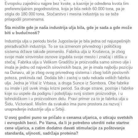
Evropsku zajednicu najpre bez kvote, a kasnije je određena kvota tim
preferencijalnim pogodnostima, koja je bila nekih 60.000 tona, pa je
stigla do 180.000 tona. Stočarstvo i mesna industrija su se teže
prilagodili promenama.
Šta mislite gde je naša industrija ulja bila, gde je sada a gde može
biti u budućnosti?
Industrija ulja u periodu bivše Jugoslavije je bila jedna od najuspešnijih
prerađivačkih industrija. To se sa izmenom privrednog i političkog
sistema države takođe promenilo. Fabrika ulja iz Kruševca, je zbog
svoje male sirovinske osnove izgubila svoje mesto i značaj i otišla u
stečaj. Fabrika ulja u Velikom Gradištu je proizvodila samo sirovo ulje i
imala je jednu od najvećih sirovinskih baza, jer je imala najbolju poziciju
na Dunavu, ali je zbog ovog privrednog sistema i zbog loših poslovnih
poteza, prekinula rad. Dodala bih i zastoj u radu nekada velikih fabrika
ulja. Jedna je Vital iz Vrbasa, a druga Sunce iz Sombora. Obe fabrike
su imale i još uvek imaju krizni period. Sa druge strane, postoje i fabrike
koje su uspele da podignu i poboljšaju svoj sistem proizvodnje, i u
tehnološkom i u proizvodnom delu. Pravi primer za to je fabrika ulja u
Šidu, Victoriaoil. Mislim da svakako ima puno prostora za razvoj i
unapređenje industrije ulja u Srbiji.
U ovoj godini puno se pričalo o cenama uljarica, o uticaju svetskih
i evropskih berzi. Po Vama, da li je potrebno utvrditi neke startne
cene uljarica, a zatim dodatno davati stimulacije za poštovanje
standarda, uljnosti, sadržaja proteina?