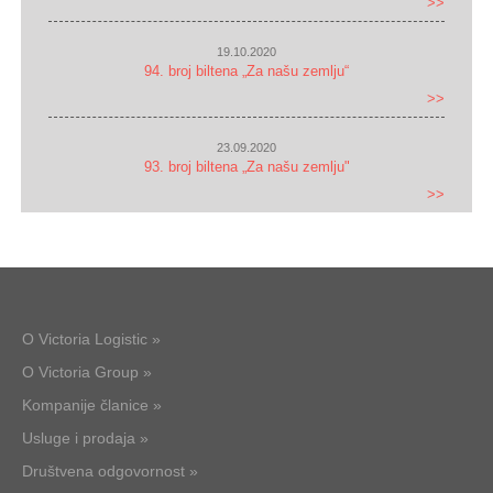
>>
19.10.2020
94. broj biltena „Za našu zemlju“
>>
23.09.2020
93. broj biltena „Za našu zemlju"
>>
O Victoria Logistic »
O Victoria Group »
Kompanije članice »
Usluge i prodaja »
Društvena odgovornost »