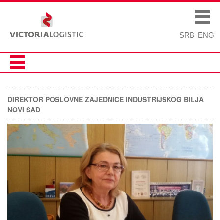
Skip to
Skip to
main
navigation
Main menu
content
SRB
ENG
DIREKTOR POSLOVNE ZAJEDNICE INDUSTRIJSKOG BILJA
NOVI SAD