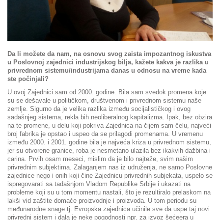
Da li možete da nam, na osnovu svog zaista impozantnog iskustva
u Poslovnoj zajednici industrijskog bilja, kažete kakva je razlika u
privrednom sistemu/industrijama danas u odnosu na vreme kada
ste počinjali?
U ovoj Zajednici sam od 2000. godine. Bila sam svedok promena koje
su se dešavale u političkom, društvenom i privrednom sistemu naše
zemlje. Sigurno da je velika razlika između socijalističkog i ovog
sadašnjeg sistema, rekla bih neoliberalnog kapitalizma. Ipak, bez obzira
na te promene, u delu koji pokriva Zajednica na čijem sam čelu, najveći
broj fabrika je opstao i uspeo da se prilagodi promenama. U vremenu
između 2000. i 2001. godine bila je najveća kriza u privrednom sistemu,
jer su otvorene granice, roba je nesmetano ulazila bez ikakvih dažbina i
carina. Prvih osam meseci, mislim da je bilo najteže, svim našim
privrednim subjektima. Zalaganjem nas iz udruženja, ne samo Poslovne
zajednice nego i onih koji čine Zajednicu privrednih subjekata, uspelo se
ispregovarati sa tadašnjom Vladom Republike Srbije i ukazati na
probleme koji su u tom momentu nastali, što je rezultiralo prelaskom na
lakši vid zaštite domaće proizvodnje i proizvoda. U tom periodu su
međunarodne snage tj. Evropska zajednica učinile sve da uspe taj novi
privredni sistem i dala je neke pogodnosti npr. za izvoz šećeera u