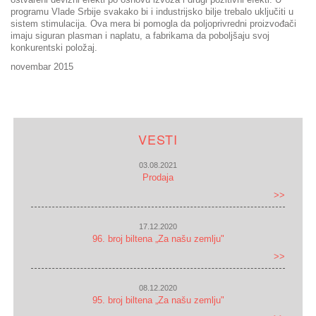
programu Vlade Srbije svakako bi i industrijsko bilje trebalo uključiti u
sistem stimulacija. Ova mera bi pomogla da poljoprivredni proizvođači
imaju siguran plasman i naplatu, a fabrikama da poboljšaju svoj
konkurentski položaj.
novembar 2015
VESTI
03.08.2021
Prodaja
>>
17.12.2020
96. broj biltena „Za našu zemlju"
>>
08.12.2020
95. broj biltena „Za našu zemlju"