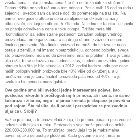
visoka cena ili ako je niska cena žita šta će to značiti za stočare?
Danas tržište ne vodi računa o tom odnosu. Posle ovih 15 godina rada u
zajednici, svedok sam da može doći do poremećaja na tražištu. Na
primer, ove godine otkupnu cenu za uljarice su diktirali najmanji
otkupljivači, oni koji su otkupili 5-7% roda. Ni jedna se fabrika nije javila
po pitanju određivanja cene u toku otkupa. Tržište mora biti
“kontrolisano” sa jedne strane poštenom zaradom poljoprivrednog
proizvođača, ne organizatora, a sa druge strane izvoznom cenom
finalnog proizvoda. Ako finalni proizvod ne može da se izveze nego
ostaje u zemlji, a mi imamo hiperprodukciju, odnosno polovinu svega
što proizvedemo moramo da izvezemo, imamo problem. I ako je cena
ulja niža, to se odražava na sledeći ciklus, sledeću proizvodnu godinu i
obrnuto kao što je bila situacija u 2012. godini kada su otkupne cene
naših poljoprivrednih proizvoda bile 40% više od okruženja, a u
međuvremenu je cena finalnih proizvoda pala više od 40%. To je
svakako bio nenadoknadiv gubitak.
Ove godine smo bili svedoci jedne interesantne pojave, kao
posledice rekordnih prošlogodišnjih prinosa, ali i cena, ne samo
kukuruza i žitarica, nego i uljarica krenula je ekspanzija površina
pod sojom. Šta mislite, da li postoji perspektiva za proizvodnju
uljarica u Srbiji?
Važno je istaći, a to proizvođači znaju, da je trend porasta proizvodnje
industrijskih biljaka u toku. Proizvodnja soje može porasti na nekih
220.000-250.000 ha. To stručnjaci predviđaju i to je maksimalna
površina, ako se poštuje plodored. Kada govorimo o soji, imamo