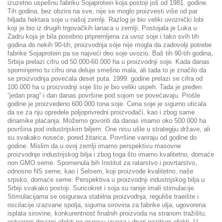
izuzetno uspešnu fabriku Sojaprotein koja postoji još od 1981. godine.
Tih godina, bez obzira na sve, nije se moglo proizvesti više od par
hiljada hektara soje u našoj zemlji. Razlog je bio veliki uvoznički lobi
koji je bio iz drugih trgovačkih lanaca u zemlji. Postojala je Luka u
Zadru koja je bila posebno pripremljena za uvoz soje i tako svih tih
godina do nekih 90-tih, proizvodnja soje nije mogla da zadovolji potrebe
fabrike Sojaprotein pa se najveći deo soje uvozio. Baš tih 90-tih godina,
Srbija prelazi cifru od 50.000-60.000 ha u proizvodnji soje. Kada danas
spominjemo tu cifru ona deluje smešno mala, ali tada to je značilo da
se proizvodnja povećala deset puta. 1999. godine prelazi se cifra od
100.000 ha u proizvodnji soje što je bio veliki uspeh. Tada je pređen
“jedan prag” i dan danas površine pod sojom se povećavaju. Prošle
godine je proizvedeno 600.000 tona soje. Cena soje je sigurno uticala
da se za nju opredele poljoprivredni proizvođači, kao i zbog same
dinamike plaćanja. Možemo govoriti da danas imamo oko 500.000 ha
površina pod industrijskim biljem. One nisu ušle u strategiju države, ali
su svakako noseće, pored žitarica. Površine variraju od godine do
godine. Mislim da u ovoj zemlji imamo perspektivu masovne
proizvodnje industrijskog bilja i zbog toga što imamo kvalitetno, domaće
non GMO seme. Spomenula bih Institut za ratarstvo i povrtarstvo,
odnosno NS seme, kao i Selsem, koji proizvode kvalitetno, naše
srpsko, domaće seme. Perspektiva u proizvodnji industrijskog bilja u
Srbiji svakako postoji. Suncokret i soja su ranije imali stimulacije.
Stimulacijama se osigurava stabilna proizvodnja, reguliše traeište i
oscilacije izazvane spolja, sigurna sirovina za fabrike ulja, ugovorena
isplata sirovine, konkurentnost finalnih proizvoda na stranom tražištu,
ostvareni devizni efekti po osnovu izvoza i drugi pozitivni efekti. U