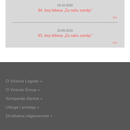
19.10.2020
94. broj biltena „Za našu zemlju“
>>
23.09.2020
93. broj biltena „Za našu zemlju"
>>
O Victoria Logistic »
O Victoria Group »
Kompanije članice »
Usluge i prodaja »
Društvena odgovornost »