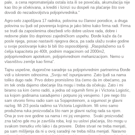
pale, a cena repromaterijala ostala ista ili se povećala, akumulacija nije
kao što je očekivana, a krediti i lizinzi su dospeli na plaćanje što sve
dovodi do nezadovoljstva poljoprivrednika.“
Agro-selo zapošljava 17 radnika, polovina su članovi porodice, a druga
polovina su ljudi od poverenja kojima je jako bitno kako firma radi. Firma
se trudi da zaposlenima obezbedi vrlo dobre uslove rada, dobre i
redovne plate što doprinosi zajedničkom uspehu. Đorđe kaže da če
posle njega, posao nastaviti njegova deca, pa sada ulažu svake godine
u svoje poslovanje kako bi bili što osposobljeniji. „Raspolažemo sa 6
ćelija kapaciteta po 400t, podnim magacinom od 2000m2,
poljoprivrednom apotekom, poljoprivrednom mehanizacijom. Nemo u
vlasništvu zemlje kao firma“.
Tajnu uspešne, dugoročne saradnje sa poljoprivrednim partnerima Đorđe
vidi u iskrenim odnosima. „Svoju reč ispunjavamo. Zato ljudi sa nama
toliko dugo rade. Prvo dobro promislimo šta ćemo da im obećamo, pa
im tek onda dajemo obećanje šta mogu i treba da očekuju. Zato i mi
biramo sa kim ćemo raditi, a jedna od sigurnih firmi je i Victoria Logistic,
sa kojom godinama sarađujemo i potpuno joj verujemo. I pre nego što
sam otvorio firmu radio sam sa Sojaproteinom, a sigurnost je glavni
razlog. Mi 2/3 posla radimo sa Victoria Logistikom. Mi smo samo
produžena ruka proizvođača što nam je glavni razlog rada sa njom.
Ona je sve ove godine sa nama i mi joj verujemo. Svaki proizvođač
zna tačno gde mu je završila roba, koji su uslovi plaćanja, što mogu u
svakom trenutku vrlo lako i da provere. Dobre stvari ne treba menjati,
pa sam mišljenja da ni u ovoj saradnji ne treba ništa menjati. Naravno