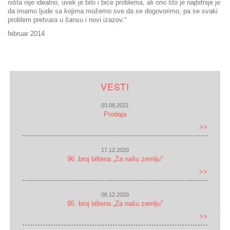
ništa nije idealno, uvek je bilo i biće problema, ali ono što je najbitnije je
da imamo ljude sa kojima možemo sve da se dogovorimo, pa se svaki
problem pretvara u šansu i novi izazov.“
februar 2014
VESTI
03.08.2021
Prodaja
>>
17.12.2020
96. broj biltena „Za našu zemlju"
>>
08.12.2020
95. broj biltena „Za našu zemlju"
>>