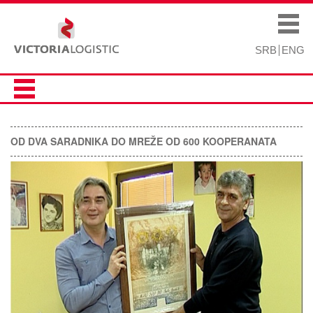
Skip to
Skip to
main
navigation
Main menu
content
SRB
ENG
OD DVA SARADNIKA DO MREŽE OD 600 KOOPERANATA