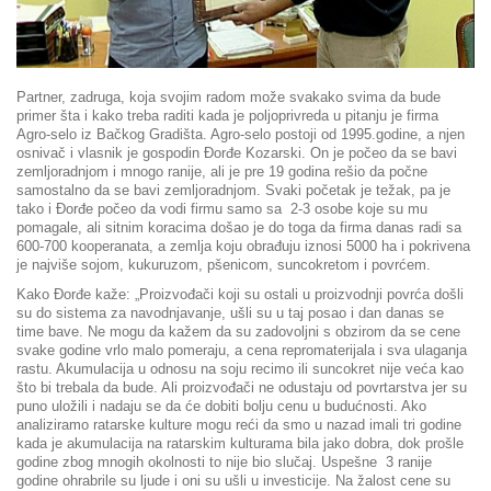
Partner, zadruga, koja svojim radom može svakako svima da bude
primer šta i kako treba raditi kada je poljoprivreda u pitanju je firma
Agro-selo iz Bačkog Gradišta. Agro-selo postoji od 1995.godine, a njen
osnivač i vlasnik je gospodin Đorđe Kozarski. On je počeo da se bavi
zemljoradnjom i mnogo ranije, ali je pre 19 godina rešio da počne
samostalno da se bavi zemljoradnjom. Svaki početak je težak, pa je
tako i Đorđe počeo da vodi firmu samo sa 2-3 osobe koje su mu
pomagale, ali sitnim koracima došao je do toga da firma danas radi sa
600-700 kooperanata, a zemlja koju obrađuju iznosi 5000 ha i pokrivena
je najviše sojom, kukuruzom, pšenicom, suncokretom i povrćem.
Kako Đorđe kaže: „Proizvođači koji su ostali u proizvodnji povrća došli
su do sistema za navodnjavanje, ušli su u taj posao i dan danas se
time bave. Ne mogu da kažem da su zadovoljni s obzirom da se cene
svake godine vrlo malo pomeraju, a cena repromaterijala i sva ulaganja
rastu. Akumulacija u odnosu na soju recimo ili suncokret nije veća kao
što bi trebala da bude. Ali proizvođači ne odustaju od povrtarstva jer su
puno uložili i nadaju se da će dobiti bolju cenu u budućnosti. Ako
analiziramo ratarske kulture mogu reći da smo u nazad imali tri godine
kada je akumulacija na ratarskim kulturama bila jako dobra, dok prošle
godine zbog mnogih okolnosti to nije bio slučaj. Uspešne 3 ranije
godine ohrabrile su ljude i oni su ušli u investicije. Na žalost cene su