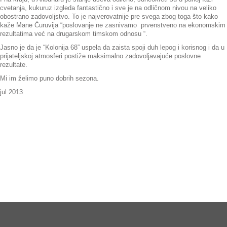
cvetanja, kukuruz izgleda fantastično i sve je na odličnom nivou na veliko
obostrano zadovoljstvo. To je najverovatnije pre svega zbog toga što kako
kaže Mane Ćuruvija “
poslovanje ne zasnivamo prvenstveno na ekonomskim
rezultatima već na drugarskom timskom odnosu
“.
Jasno je da je “Kolonija 68” uspela da zaista spoji duh lepog i korisnog i da u
prijateljskoj atmosferi postiže maksimalno zadovoljavajuće poslovne
rezultate.
Mi im želimo puno dobrih sezona.
jul 2013