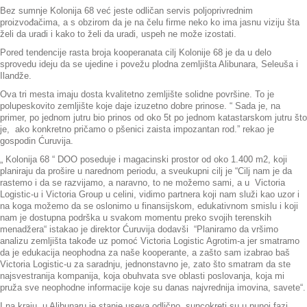
Bez sumnje Kolonija 68 već jeste odličan servis poljoprivrednim
proizvođačima, a s obzirom da je na čelu firme neko ko ima jasnu viziju šta
želi da uradi i kako to želi da uradi, uspeh ne može izostati.
Pored tendencije rasta broja kooperanata cilj Kolonije 68 je da u delo
sprovedu ideju da se ujedine i povežu plodna zemljišta Alibunara, Seleuša i
Ilandže.
Ova tri mesta imaju dosta kvalitetno zemljište solidne površine. To je
polupeskovito zemljište koje daje izuzetno dobre prinose. “
Sada je, na
primer, po jednom jutru bio prinos od oko 5t po jednom katastarskom jutru što
je, ako konkretno pričamo o pšenici zaista impozantan rod
.” rekao je
gospodin Ćuruvija.
„ Kolonija 68 “ DOO poseduje i magacinski prostor od oko 1.400 m2, koji
planiraju da prošire u narednom periodu, a sveukupni cilj je “
Cilj nam je da
rastemo i da se razvijamo, a naravno, to ne možemo sami, a u Victoria
Logistic-u i Victoria Group u celini, vidimo partnera koji nam služi kao uzor i
na koga možemo da se oslonimo u finansijskom, edukativnom smislu i koji
nam je dostupna podrška u svakom momentu preko svojih terenskih
menadžera
“ istakao je direktor Ćuruvija dodavši “
Planiramo da vršimo
analizu zemljišta takođe uz pomoć Victoria Logistic Agrotim-a jer smatramo
da je edukacija neophodna za naše kooperante, a zašto sam izabrao baš
Victoria Logistic-u za saradnju, jednonstavno je, zato što smatram da ste
najsvestranija kompanija, koja obuhvata sve oblasti poslovanja, koja mi
pruža sve neophodne informacije koje su danas najvrednija imovina, savete
“.
I na kraju, u Alibunaru je stanje useva odlično, suncokreti su u punoj fazi