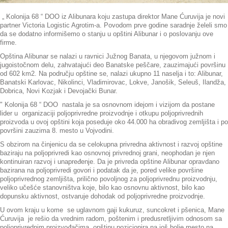
„ Kolonija 68 “ DOO iz Alibunara koju zastupa direktor Mane Ćuruvija je novi
partner Victoria Logistic Agrotim-a. Povodom prve godine saradnje želeli smo
da se dodatno informišemo o stanju u opštini Alibunar i o poslovanju ove
firme.
Opština Alibunar se nalazi u ravnici Južnog Banata, u njegovom južnom i
jugoistočnom delu, zahvatajući deo Banatske peščare, zauzimajući površinu
od 602 km2. Na području opštine se, nalazi ukupno 11 naselja i to: Alibunar,
Banatski Karlovac, Nikolinci, Vladimirovac, Lokve, Janošik, Seleuš, Ilandža,
Dobrica, Novi Kozjak i Devojački Bunar.
" Kolonija 68 “ DOO nastala je sa osnovnom idejom i vizijom da postane
lider u organizaciji poljoprivredne proizvodnje i otkupu poljoprivrednih
proizvoda u ovoj opštini koja poseduje oko 44.000 ha obradivog zemljišta i po
površini zauzima 8. mesto u Vojvodini.
S obzirom na činjenicu da se celokupna privredna aktivnost i razvoj opštine
baziraju na poljoprivredi kao osnovnoj privrednoj grani, neophodan je njen
kontinuiran razvoj i unapređenje. Da je privreda opštine Alibunar opravdano
bazirana na poljoprivredi govori i podatak da je, pored velike površine
poljoprivrednog zemljišta, prilično povoljnog za poljoprivrednu proizvodnju,
veliko učešće stanovništva koje, bilo kao osnovnu aktivnost, bilo kao
dopunsku aktivnost, ostvaruje dohodak od poljoprivredne proizvodnje.
U ovom kraju u kome se uglavnom gaji kukuruz, suncokret i pšenica, Mane
Ćuruvija je rešio da vrednim radom, poštenim i predusretljivim odnosom sa
poljoprivrednim proizvođačima, opštinu pozicionira na još bolje mesto na