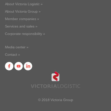
About Victoria Logistic »
About Victoria Group »
Member companies »
Services and sales »
Corporate responsibility »
Media center »
Contact »
© 2018 Victoria Group