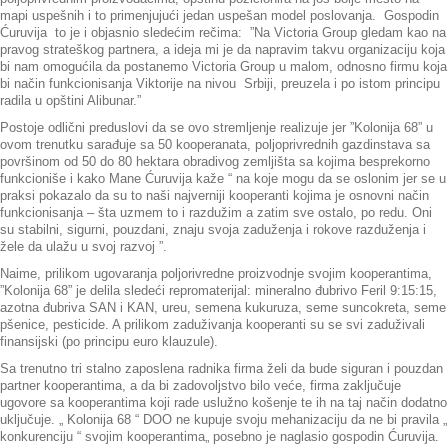
mapi uspešnih i to primenjujući jedan uspešan model poslovanja. Gospodin
Ćuruvija to je i objasnio sledećim rečima: ”Na Victoria Group gledam kao na
pravog strateškog partnera, a ideja mi je da napravim takvu organizaciju koja
bi nam omogućila da postanemo Victoria Group u malom, odnosno firmu koja
bi način funkcionisanja Viktorije na nivou Srbiji, preuzela i po istom principu
radila u opštini Alibunar.”
Postoje odlični preduslovi da se ovo stremljenje realizuje jer ”Kolonija 68” u
ovom trenutku sarađuje sa 50 kooperanata, poljoprivrednih gazdinstava sa
površinom od 50 do 80 hektara obradivog zemljišta sa kojima besprekorno
funkcioniše i kako Mane Ćuruvija kaže “ na koje mogu da se oslonim jer se u
praksi pokazalo da su to naši najverniji kooperanti kojima je osnovni način
funkcionisanja – šta uzmem to i razdužim a zatim sve ostalo, po redu. Oni
su stabilni, sigurni, pouzdani, znaju svoja zaduženja i rokove razduženja i
žele da ulažu u svoj razvoj ”.
Naime, prilikom ugovaranja poljorivredne proizvodnje svojim kooperantima,
”Kolonija 68” je delila sledeći repromaterijal: mineralno đubrivo Feril 9:15:15,
azotna đubriva SAN i KAN, ureu, semena kukuruza, seme suncokreta, seme
pšenice, pesticide. A prilikom zaduživanja kooperanti su se svi zaduživali
finansijski (po principu euro klauzule).
Sa trenutno tri stalno zaposlena radnika firma želi da bude siguran i pouzdan
partner kooperantima, a da bi zadovoljstvo bilo veće, firma zaključuje
ugovore sa kooperantima koji rade uslužno košenje te ih na taj način dodatno
uključuje. „
Kolonija 68 “ DOO ne kupuje svoju mehanizaciju da ne bi pravila „
konkurenciju “ svojim kooperantima
„ posebno je naglasio gospodin Ćuruvija.